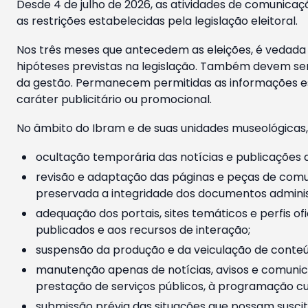
Desde 4 de julho de 2026, as atividades de comunicaçã
as restrições estabelecidas pela legislação eleitoral.
Nos três meses que antecedem as eleições, é vedada a
hipóteses previstas na legislação. Também devem ser
da gestão. Permanecem permitidas as informações est
caráter publicitário ou promocional.
No âmbito do Ibram e de suas unidades museológicas,
ocultação temporária das notícias e publicações a
revisão e adaptação das páginas e peças de comu
preservada a integridade dos documentos administ
adequação dos portais, sites temáticos e perfis ofi
publicados e aos recursos de interação;
suspensão da produção e da veiculação de conteúd
manutenção apenas de notícias, avisos e comunica
prestação de serviços públicos, à programação cul
submissão prévia das situações que possam suscita