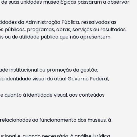
m e de suas unidades museológicas passaram a observar
tidades da Administração Pública, ressalvadas as
públicos, programas, obras, serviços ou resultados
is ou de utilidade pública que não apresentem
ade institucional ou promoção da gestão;
identidade visual do atual Governo Federal,
ive quanto à identidade visual, aos conteúdos
, relacionados ao funcionamento dos museus, à
onal e, quando necessário, à análise jurídica.