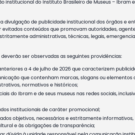
o institucional do Instituto Brasileiro de Museus – Ibra
 divulgação de publicidade institucional dos órgãos e en
 evitados conteúdos que promovam autoridades, agentes 
ritamente administrativas, técnicas, legais, emergencia
 deverão ser observadas as seguintes providências:
nteriores a 4 de julho de 2026 que caracterizem publicid
nicação que contenham marcas, slogans ou elementos da 
rativos, normativos e históricos;
ciais do Ibram e de seus museus nas redes sociais, inclus
os institucionais de caráter promocional;
dos objetivos, necessários e estritamente informativos
tural e às obrigações de transparência;
r dúvida à unidade responsável pela comunicação instituci