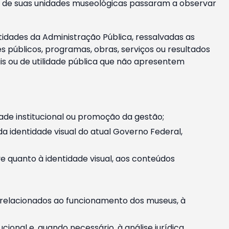
m e de suas unidades museológicas passaram a observar
tidades da Administração Pública, ressalvadas as
públicos, programas, obras, serviços ou resultados
is ou de utilidade pública que não apresentem
ade institucional ou promoção da gestão;
identidade visual do atual Governo Federal,
ive quanto à identidade visual, aos conteúdos
, relacionados ao funcionamento dos museus, à
onal e, quando necessário, à análise jurídica.