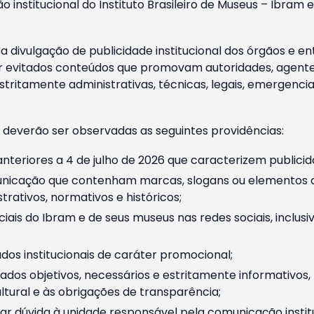
o institucional do Instituto Brasileiro de Museus – Ibra
 divulgação de publicidade institucional dos órgãos e en
 evitados conteúdos que promovam autoridades, agentes 
ritamente administrativas, técnicas, legais, emergencia
 deverão ser observadas as seguintes providências:
nteriores a 4 de julho de 2026 que caracterizem publicid
nicação que contenham marcas, slogans ou elementos da 
rativos, normativos e históricos;
ciais do Ibram e de seus museus nas redes sociais, inclus
os institucionais de caráter promocional;
dos objetivos, necessários e estritamente informativos
tural e às obrigações de transparência;
r dúvida à unidade responsável pela comunicação instituci