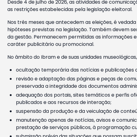
Desde 4 de julho de 2026, as atividades de comunicaçã
as restrições estabelecidas pela legislação eleitoral.
Nos três meses que antecedem as eleições, é vedada a
hipóteses previstas na legislação. Também devem ser
da gestão. Permanecem permitidas as informações est
caráter publicitário ou promocional.
No âmbito do Ibram e de suas unidades museológicas,
ocultação temporária das notícias e publicações a
revisão e adaptação das páginas e peças de comu
preservada a integridade dos documentos administ
adequação dos portais, sites temáticos e perfis ofi
publicados e aos recursos de interação;
suspensão da produção e da veiculação de conteúd
manutenção apenas de notícias, avisos e comunica
prestação de serviços públicos, à programação cul
submissão prévia das situações que possam suscita