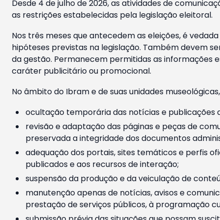
Desde 4 de julho de 2026, as atividades de comunicaçã
as restrições estabelecidas pela legislação eleitoral.
Nos três meses que antecedem as eleições, é vedada a
hipóteses previstas na legislação. Também devem ser
da gestão. Permanecem permitidas as informações est
caráter publicitário ou promocional.
No âmbito do Ibram e de suas unidades museológicas,
ocultação temporária das notícias e publicações a
revisão e adaptação das páginas e peças de comu
preservada a integridade dos documentos administ
adequação dos portais, sites temáticos e perfis ofi
publicados e aos recursos de interação;
suspensão da produção e da veiculação de conteúd
manutenção apenas de notícias, avisos e comunica
prestação de serviços públicos, à programação cul
submissão prévia das situações que possam suscita