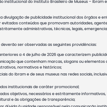
o institucional do Instituto Brasileiro de Museus – Ibra
 divulgação de publicidade institucional dos órgãos e en
 evitados conteúdos que promovam autoridades, agentes 
ritamente administrativas, técnicas, legais, emergencia
 deverão ser observadas as seguintes providências:
nteriores a 4 de julho de 2026 que caracterizem publicid
nicação que contenham marcas, slogans ou elementos da 
rativos, normativos e históricos;
ciais do Ibram e de seus museus nas redes sociais, inclus
os institucionais de caráter promocional;
dos objetivos, necessários e estritamente informativos
tural e às obrigações de transparência;
r dúvida à unidade responsável pela comunicação instituci