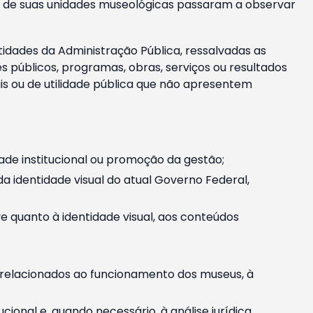
m e de suas unidades museológicas passaram a observar
tidades da Administração Pública, ressalvadas as
públicos, programas, obras, serviços ou resultados
is ou de utilidade pública que não apresentem
ade institucional ou promoção da gestão;
identidade visual do atual Governo Federal,
ive quanto à identidade visual, aos conteúdos
, relacionados ao funcionamento dos museus, à
onal e, quando necessário, à análise jurídica.