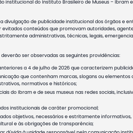
o institucional do Instituto Brasileiro de Museus – Ibra
 divulgação de publicidade institucional dos órgãos e en
 evitados conteúdos que promovam autoridades, agentes 
ritamente administrativas, técnicas, legais, emergencia
 deverão ser observadas as seguintes providências:
nteriores a 4 de julho de 2026 que caracterizem publicid
nicação que contenham marcas, slogans ou elementos da 
rativos, normativos e históricos;
ciais do Ibram e de seus museus nas redes sociais, inclus
os institucionais de caráter promocional;
dos objetivos, necessários e estritamente informativos
tural e às obrigações de transparência;
r dúvida à unidade responsável pela comunicação instituci