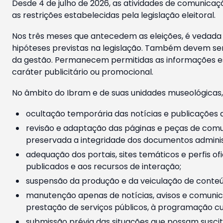
Desde 4 de julho de 2026, as atividades de comunicaçã
as restrições estabelecidas pela legislação eleitoral.
Nos três meses que antecedem as eleições, é vedada a
hipóteses previstas na legislação. Também devem ser
da gestão. Permanecem permitidas as informações est
caráter publicitário ou promocional.
No âmbito do Ibram e de suas unidades museológicas,
ocultação temporária das notícias e publicações a
revisão e adaptação das páginas e peças de comu
preservada a integridade dos documentos administ
adequação dos portais, sites temáticos e perfis ofi
publicados e aos recursos de interação;
suspensão da produção e da veiculação de conteúd
manutenção apenas de notícias, avisos e comunica
prestação de serviços públicos, à programação cul
submissão prévia das situações que possam suscita