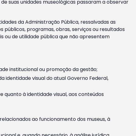
m e de suas unidades museológicas passaram a observar
tidades da Administração Pública, ressalvadas as
públicos, programas, obras, serviços ou resultados
is ou de utilidade pública que não apresentem
ade institucional ou promoção da gestão;
identidade visual do atual Governo Federal,
ive quanto à identidade visual, aos conteúdos
, relacionados ao funcionamento dos museus, à
onal e, quando necessário, à análise jurídica.