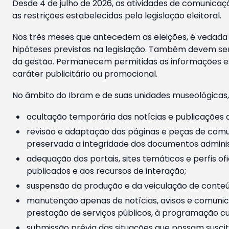
Desde 4 de julho de 2026, as atividades de comunicaçã
as restrições estabelecidas pela legislação eleitoral.
Nos três meses que antecedem as eleições, é vedada a
hipóteses previstas na legislação. Também devem ser
da gestão. Permanecem permitidas as informações est
caráter publicitário ou promocional.
No âmbito do Ibram e de suas unidades museológicas,
ocultação temporária das notícias e publicações a
revisão e adaptação das páginas e peças de comu
preservada a integridade dos documentos administ
adequação dos portais, sites temáticos e perfis ofi
publicados e aos recursos de interação;
suspensão da produção e da veiculação de conteúd
manutenção apenas de notícias, avisos e comunica
prestação de serviços públicos, à programação cul
submissão prévia das situações que possam suscita