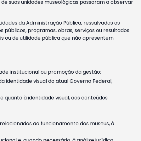
m e de suas unidades museológicas passaram a observar
tidades da Administração Pública, ressalvadas as
públicos, programas, obras, serviços ou resultados
is ou de utilidade pública que não apresentem
ade institucional ou promoção da gestão;
identidade visual do atual Governo Federal,
ive quanto à identidade visual, aos conteúdos
, relacionados ao funcionamento dos museus, à
onal e, quando necessário, à análise jurídica.