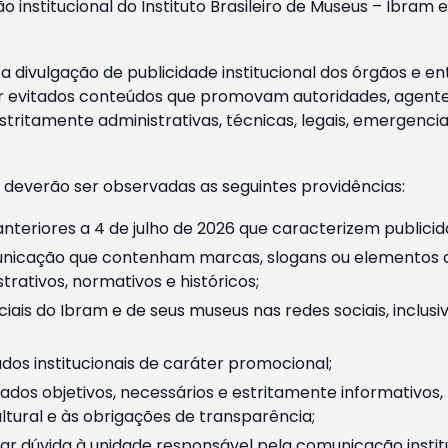
o institucional do Instituto Brasileiro de Museus – Ibra
 divulgação de publicidade institucional dos órgãos e en
 evitados conteúdos que promovam autoridades, agentes 
ritamente administrativas, técnicas, legais, emergencia
 deverão ser observadas as seguintes providências:
nteriores a 4 de julho de 2026 que caracterizem publicid
nicação que contenham marcas, slogans ou elementos da 
rativos, normativos e históricos;
ciais do Ibram e de seus museus nas redes sociais, inclus
os institucionais de caráter promocional;
dos objetivos, necessários e estritamente informativos
tural e às obrigações de transparência;
r dúvida à unidade responsável pela comunicação instituci