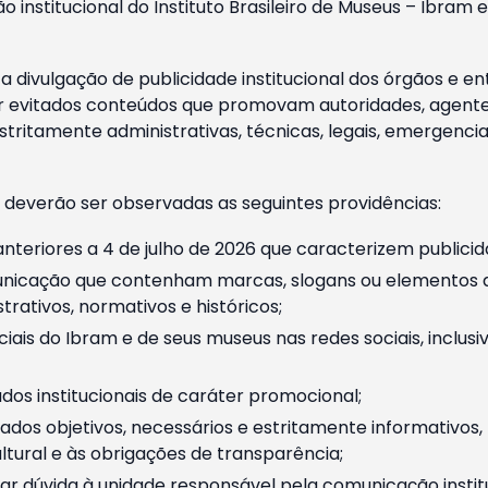
o institucional do Instituto Brasileiro de Museus – Ibra
 divulgação de publicidade institucional dos órgãos e en
 evitados conteúdos que promovam autoridades, agentes 
ritamente administrativas, técnicas, legais, emergencia
 deverão ser observadas as seguintes providências:
nteriores a 4 de julho de 2026 que caracterizem publicid
nicação que contenham marcas, slogans ou elementos da 
rativos, normativos e históricos;
ciais do Ibram e de seus museus nas redes sociais, inclus
os institucionais de caráter promocional;
dos objetivos, necessários e estritamente informativos
tural e às obrigações de transparência;
r dúvida à unidade responsável pela comunicação instituci