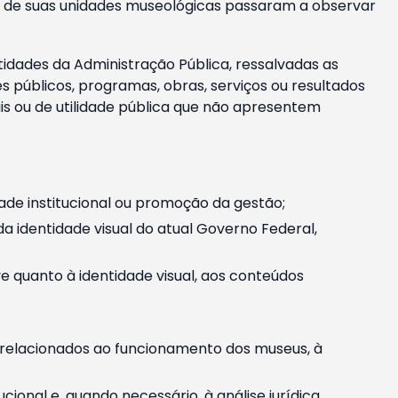
m e de suas unidades museológicas passaram a observar
tidades da Administração Pública, ressalvadas as
públicos, programas, obras, serviços ou resultados
is ou de utilidade pública que não apresentem
ade institucional ou promoção da gestão;
identidade visual do atual Governo Federal,
ive quanto à identidade visual, aos conteúdos
, relacionados ao funcionamento dos museus, à
onal e, quando necessário, à análise jurídica.