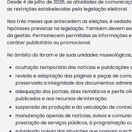
Desde 4 de julho de 2026, as atividades de comunicaçã
as restrições estabelecidas pela legislação eleitoral.
Nos três meses que antecedem as eleições, é vedada a
hipóteses previstas na legislação. Também devem ser
da gestão. Permanecem permitidas as informações est
caráter publicitário ou promocional.
No âmbito do Ibram e de suas unidades museológicas,
ocultação temporária das notícias e publicações a
revisão e adaptação das páginas e peças de comu
preservada a integridade dos documentos administ
adequação dos portais, sites temáticos e perfis ofi
publicados e aos recursos de interação;
suspensão da produção e da veiculação de conteúd
manutenção apenas de notícias, avisos e comunica
prestação de serviços públicos, à programação cul
submissão prévia das situações que possam suscita