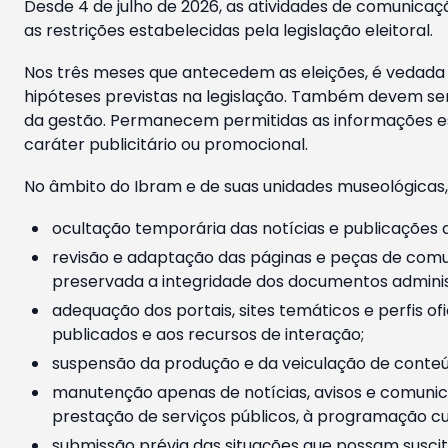
Desde 4 de julho de 2026, as atividades de comunicaçã
as restrições estabelecidas pela legislação eleitoral.
Nos três meses que antecedem as eleições, é vedada a
hipóteses previstas na legislação. Também devem ser
da gestão. Permanecem permitidas as informações est
caráter publicitário ou promocional.
No âmbito do Ibram e de suas unidades museológicas,
ocultação temporária das notícias e publicações a
revisão e adaptação das páginas e peças de comu
preservada a integridade dos documentos administ
adequação dos portais, sites temáticos e perfis ofi
publicados e aos recursos de interação;
suspensão da produção e da veiculação de conteúd
manutenção apenas de notícias, avisos e comunica
prestação de serviços públicos, à programação cul
submissão prévia das situações que possam suscita