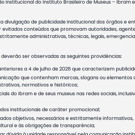
o institucional do Instituto Brasileiro de Museus – Ibra
 divulgação de publicidade institucional dos órgãos e en
 evitados conteúdos que promovam autoridades, agentes 
ritamente administrativas, técnicas, legais, emergencia
 deverão ser observadas as seguintes providências:
nteriores a 4 de julho de 2026 que caracterizem publicid
nicação que contenham marcas, slogans ou elementos da 
rativos, normativos e históricos;
ciais do Ibram e de seus museus nas redes sociais, inclus
os institucionais de caráter promocional;
dos objetivos, necessários e estritamente informativos
tural e às obrigações de transparência;
r dúvida à unidade responsável pela comunicação instituci