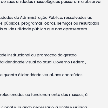
m e de suas unidades museológicas passaram a observar
tidades da Administração Pública, ressalvadas as
públicos, programas, obras, serviços ou resultados
is ou de utilidade pública que não apresentem
ade institucional ou promoção da gestão;
identidade visual do atual Governo Federal,
ive quanto à identidade visual, aos conteúdos
, relacionados ao funcionamento dos museus, à
onal e, quando necessário, à análise jurídica.