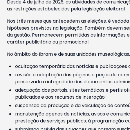
Desde 4 de julho de 2026, as atividades de comunicaçã
as restrições estabelecidas pela legislação eleitoral.
Nos três meses que antecedem as eleições, é vedada a
hipóteses previstas na legislação. Também devem ser
da gestão. Permanecem permitidas as informações est
caráter publicitário ou promocional.
No âmbito do Ibram e de suas unidades museológicas,
ocultação temporária das notícias e publicações a
revisão e adaptação das páginas e peças de comu
preservada a integridade dos documentos administ
adequação dos portais, sites temáticos e perfis ofi
publicados e aos recursos de interação;
suspensão da produção e da veiculação de conteúd
manutenção apenas de notícias, avisos e comunica
prestação de serviços públicos, à programação cul
submissão prévia das situações que possam suscita