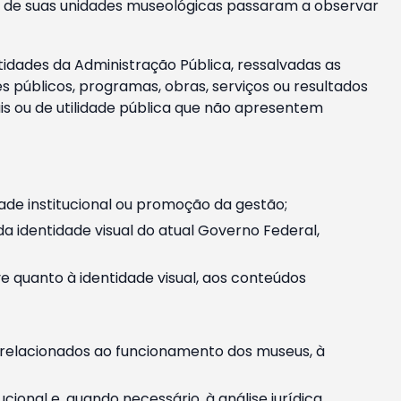
m e de suas unidades museológicas passaram a observar
tidades da Administração Pública, ressalvadas as
públicos, programas, obras, serviços ou resultados
is ou de utilidade pública que não apresentem
ade institucional ou promoção da gestão;
identidade visual do atual Governo Federal,
ive quanto à identidade visual, aos conteúdos
, relacionados ao funcionamento dos museus, à
onal e, quando necessário, à análise jurídica.