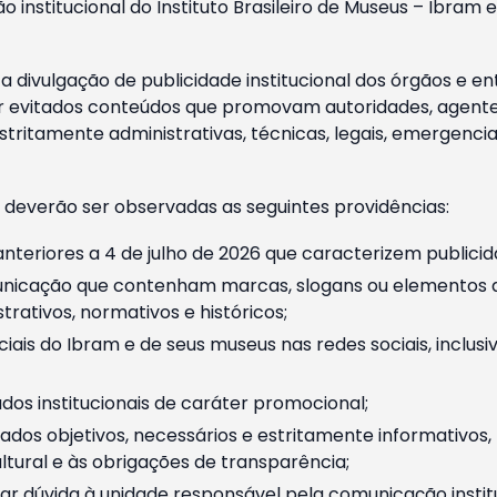
o institucional do Instituto Brasileiro de Museus – Ibra
 divulgação de publicidade institucional dos órgãos e en
 evitados conteúdos que promovam autoridades, agentes 
ritamente administrativas, técnicas, legais, emergencia
 deverão ser observadas as seguintes providências:
nteriores a 4 de julho de 2026 que caracterizem publicid
nicação que contenham marcas, slogans ou elementos da 
rativos, normativos e históricos;
ciais do Ibram e de seus museus nas redes sociais, inclus
os institucionais de caráter promocional;
dos objetivos, necessários e estritamente informativos
tural e às obrigações de transparência;
r dúvida à unidade responsável pela comunicação instituci