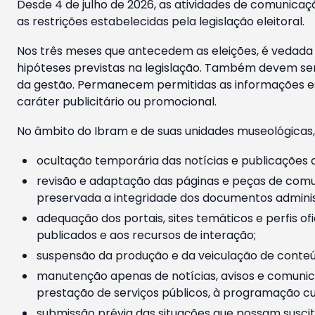
Desde 4 de julho de 2026, as atividades de comunicaçã
as restrições estabelecidas pela legislação eleitoral.
Nos três meses que antecedem as eleições, é vedada a
hipóteses previstas na legislação. Também devem ser
da gestão. Permanecem permitidas as informações est
caráter publicitário ou promocional.
No âmbito do Ibram e de suas unidades museológicas,
ocultação temporária das notícias e publicações a
revisão e adaptação das páginas e peças de comu
preservada a integridade dos documentos administ
adequação dos portais, sites temáticos e perfis ofi
publicados e aos recursos de interação;
suspensão da produção e da veiculação de conteúd
manutenção apenas de notícias, avisos e comunica
prestação de serviços públicos, à programação cul
submissão prévia das situações que possam suscita