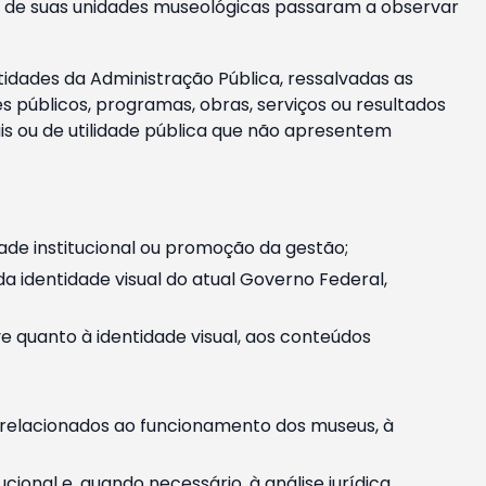
m e de suas unidades museológicas passaram a observar
tidades da Administração Pública, ressalvadas as
públicos, programas, obras, serviços ou resultados
is ou de utilidade pública que não apresentem
ade institucional ou promoção da gestão;
identidade visual do atual Governo Federal,
ive quanto à identidade visual, aos conteúdos
, relacionados ao funcionamento dos museus, à
onal e, quando necessário, à análise jurídica.