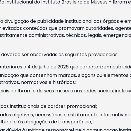
o institucional do Instituto Brasileiro de Museus – Ibra
 divulgação de publicidade institucional dos órgãos e en
 evitados conteúdos que promovam autoridades, agentes 
ritamente administrativas, técnicas, legais, emergencia
 deverão ser observadas as seguintes providências:
nteriores a 4 de julho de 2026 que caracterizem publicid
nicação que contenham marcas, slogans ou elementos da 
rativos, normativos e históricos;
ciais do Ibram e de seus museus nas redes sociais, inclus
os institucionais de caráter promocional;
dos objetivos, necessários e estritamente informativos
tural e às obrigações de transparência;
r dúvida à unidade responsável pela comunicação instituci