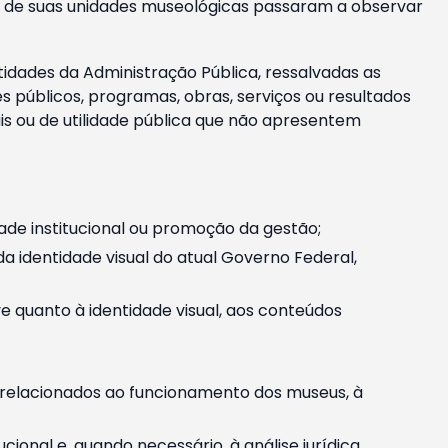
m e de suas unidades museológicas passaram a observar
tidades da Administração Pública, ressalvadas as
públicos, programas, obras, serviços ou resultados
is ou de utilidade pública que não apresentem
ade institucional ou promoção da gestão;
identidade visual do atual Governo Federal,
ive quanto à identidade visual, aos conteúdos
, relacionados ao funcionamento dos museus, à
onal e, quando necessário, à análise jurídica.