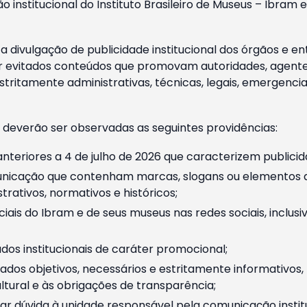
o institucional do Instituto Brasileiro de Museus – Ibra
 divulgação de publicidade institucional dos órgãos e en
 evitados conteúdos que promovam autoridades, agentes 
ritamente administrativas, técnicas, legais, emergencia
 deverão ser observadas as seguintes providências:
nteriores a 4 de julho de 2026 que caracterizem publicid
nicação que contenham marcas, slogans ou elementos da 
rativos, normativos e históricos;
ciais do Ibram e de seus museus nas redes sociais, inclus
os institucionais de caráter promocional;
dos objetivos, necessários e estritamente informativos
tural e às obrigações de transparência;
r dúvida à unidade responsável pela comunicação instituci