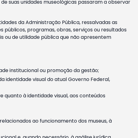
m e de suas unidades museológicas passaram a observar
tidades da Administração Pública, ressalvadas as
públicos, programas, obras, serviços ou resultados
is ou de utilidade pública que não apresentem
ade institucional ou promoção da gestão;
identidade visual do atual Governo Federal,
ive quanto à identidade visual, aos conteúdos
, relacionados ao funcionamento dos museus, à
onal e, quando necessário, à análise jurídica.