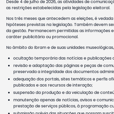
Desde 4 de julho de 2026, as atividades de comunicaçã
as restrições estabelecidas pela legislação eleitoral.
Nos três meses que antecedem as eleições, é vedada a
hipóteses previstas na legislação. Também devem ser
da gestão. Permanecem permitidas as informações est
caráter publicitário ou promocional.
No âmbito do Ibram e de suas unidades museológicas,
ocultação temporária das notícias e publicações a
revisão e adaptação das páginas e peças de comu
preservada a integridade dos documentos administ
adequação dos portais, sites temáticos e perfis ofi
publicados e aos recursos de interação;
suspensão da produção e da veiculação de conteúd
manutenção apenas de notícias, avisos e comunica
prestação de serviços públicos, à programação cul
submissão prévia das situações que possam suscita