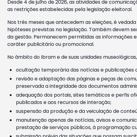
Desde 4 de julho de 2026, as atividades de comunicaçã
as restrições estabelecidas pela legislação eleitoral.
Nos três meses que antecedem as eleições, é vedada a
hipóteses previstas na legislação. Também devem ser
da gestão. Permanecem permitidas as informações est
caráter publicitário ou promocional.
No âmbito do Ibram e de suas unidades museológicas,
ocultação temporária das notícias e publicações a
revisão e adaptação das páginas e peças de comu
preservada a integridade dos documentos administ
adequação dos portais, sites temáticos e perfis ofi
publicados e aos recursos de interação;
suspensão da produção e da veiculação de conteúd
manutenção apenas de notícias, avisos e comunica
prestação de serviços públicos, à programação cul
submissão prévia das situações que possam suscita