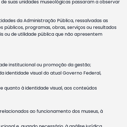
m e de suas unidades museológicas passaram a observar
tidades da Administração Pública, ressalvadas as
públicos, programas, obras, serviços ou resultados
is ou de utilidade pública que não apresentem
ade institucional ou promoção da gestão;
identidade visual do atual Governo Federal,
ive quanto à identidade visual, aos conteúdos
, relacionados ao funcionamento dos museus, à
onal e, quando necessário, à análise jurídica.