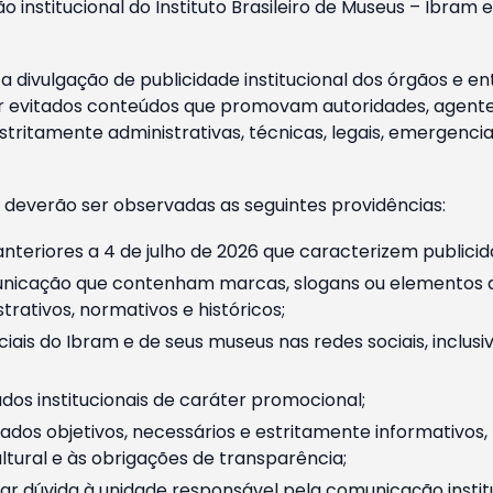
o institucional do Instituto Brasileiro de Museus – Ibra
 divulgação de publicidade institucional dos órgãos e en
 evitados conteúdos que promovam autoridades, agentes 
ritamente administrativas, técnicas, legais, emergencia
 deverão ser observadas as seguintes providências:
nteriores a 4 de julho de 2026 que caracterizem publicid
nicação que contenham marcas, slogans ou elementos da 
rativos, normativos e históricos;
ciais do Ibram e de seus museus nas redes sociais, inclus
os institucionais de caráter promocional;
dos objetivos, necessários e estritamente informativos
tural e às obrigações de transparência;
r dúvida à unidade responsável pela comunicação instituci