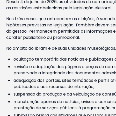
Desde 4 de julho de 2026, as atividades de comunicaçã
as restrições estabelecidas pela legislação eleitoral.
Nos três meses que antecedem as eleições, é vedada a
hipóteses previstas na legislação. Também devem ser
da gestão. Permanecem permitidas as informações est
caráter publicitário ou promocional.
No âmbito do Ibram e de suas unidades museológicas,
ocultação temporária das notícias e publicações a
revisão e adaptação das páginas e peças de comu
preservada a integridade dos documentos administ
adequação dos portais, sites temáticos e perfis ofi
publicados e aos recursos de interação;
suspensão da produção e da veiculação de conteúd
manutenção apenas de notícias, avisos e comunica
prestação de serviços públicos, à programação cul
submissão prévia das situações que possam suscita