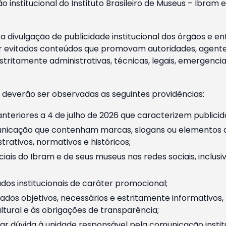
o institucional do Instituto Brasileiro de Museus – Ibra
 divulgação de publicidade institucional dos órgãos e en
 evitados conteúdos que promovam autoridades, agentes 
ritamente administrativas, técnicas, legais, emergencia
 deverão ser observadas as seguintes providências:
nteriores a 4 de julho de 2026 que caracterizem publicid
nicação que contenham marcas, slogans ou elementos da 
rativos, normativos e históricos;
ciais do Ibram e de seus museus nas redes sociais, inclus
os institucionais de caráter promocional;
dos objetivos, necessários e estritamente informativos
tural e às obrigações de transparência;
r dúvida à unidade responsável pela comunicação instituci