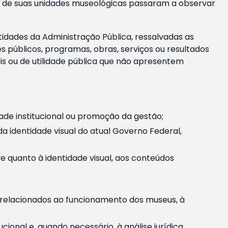
m e de suas unidades museológicas passaram a observar
tidades da Administração Pública, ressalvadas as
públicos, programas, obras, serviços ou resultados
is ou de utilidade pública que não apresentem
ade institucional ou promoção da gestão;
identidade visual do atual Governo Federal,
ive quanto à identidade visual, aos conteúdos
, relacionados ao funcionamento dos museus, à
onal e, quando necessário, à análise jurídica.