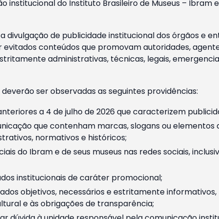
o institucional do Instituto Brasileiro de Museus – Ibra
 divulgação de publicidade institucional dos órgãos e en
 evitados conteúdos que promovam autoridades, agentes 
ritamente administrativas, técnicas, legais, emergencia
 deverão ser observadas as seguintes providências:
nteriores a 4 de julho de 2026 que caracterizem publicid
nicação que contenham marcas, slogans ou elementos da 
rativos, normativos e históricos;
ciais do Ibram e de seus museus nas redes sociais, inclus
os institucionais de caráter promocional;
dos objetivos, necessários e estritamente informativos
tural e às obrigações de transparência;
r dúvida à unidade responsável pela comunicação instituci