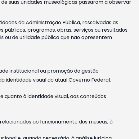
m e de suas unidades museológicas passaram a observar
tidades da Administração Pública, ressalvadas as
públicos, programas, obras, serviços ou resultados
is ou de utilidade pública que não apresentem
ade institucional ou promoção da gestão;
identidade visual do atual Governo Federal,
ive quanto à identidade visual, aos conteúdos
, relacionados ao funcionamento dos museus, à
onal e, quando necessário, à análise jurídica.