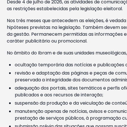
Desde 4 de julho de 2026, as atividades de comunicaçã
as restrições estabelecidas pela legislação eleitoral.
Nos três meses que antecedem as eleições, é vedada a
hipóteses previstas na legislação. Também devem ser
da gestão. Permanecem permitidas as informações est
caráter publicitário ou promocional.
No âmbito do Ibram e de suas unidades museológicas,
ocultação temporária das notícias e publicações a
revisão e adaptação das páginas e peças de comu
preservada a integridade dos documentos administ
adequação dos portais, sites temáticos e perfis ofi
publicados e aos recursos de interação;
suspensão da produção e da veiculação de conteúd
manutenção apenas de notícias, avisos e comunica
prestação de serviços públicos, à programação cul
submissão prévia das situações que possam suscita