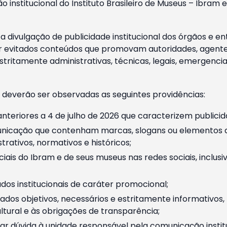
o institucional do Instituto Brasileiro de Museus – Ibra
 divulgação de publicidade institucional dos órgãos e en
 evitados conteúdos que promovam autoridades, agentes 
ritamente administrativas, técnicas, legais, emergencia
 deverão ser observadas as seguintes providências:
nteriores a 4 de julho de 2026 que caracterizem publicid
nicação que contenham marcas, slogans ou elementos da 
rativos, normativos e históricos;
ciais do Ibram e de seus museus nas redes sociais, inclus
os institucionais de caráter promocional;
dos objetivos, necessários e estritamente informativos
tural e às obrigações de transparência;
r dúvida à unidade responsável pela comunicação instituci