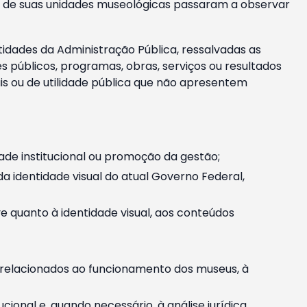
m e de suas unidades museológicas passaram a observar
tidades da Administração Pública, ressalvadas as
públicos, programas, obras, serviços ou resultados
is ou de utilidade pública que não apresentem
ade institucional ou promoção da gestão;
identidade visual do atual Governo Federal,
ive quanto à identidade visual, aos conteúdos
, relacionados ao funcionamento dos museus, à
onal e, quando necessário, à análise jurídica.