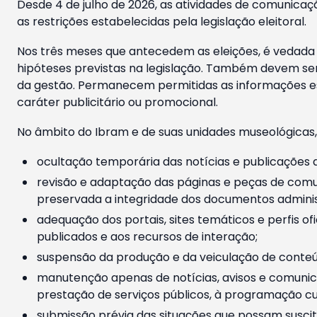
Desde 4 de julho de 2026, as atividades de comunicaçã
as restrições estabelecidas pela legislação eleitoral.
Nos três meses que antecedem as eleições, é vedada a
hipóteses previstas na legislação. Também devem ser
da gestão. Permanecem permitidas as informações est
caráter publicitário ou promocional.
No âmbito do Ibram e de suas unidades museológicas,
ocultação temporária das notícias e publicações a
revisão e adaptação das páginas e peças de comu
preservada a integridade dos documentos administ
adequação dos portais, sites temáticos e perfis ofi
publicados e aos recursos de interação;
suspensão da produção e da veiculação de conteúd
manutenção apenas de notícias, avisos e comunica
prestação de serviços públicos, à programação cul
submissão prévia das situações que possam suscita