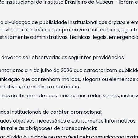
o institucional do Instituto Brasileiro de Museus – Ibra
 divulgação de publicidade institucional dos órgãos e en
 evitados conteúdos que promovam autoridades, agentes 
ritamente administrativas, técnicas, legais, emergencia
 deverão ser observadas as seguintes providências:
nteriores a 4 de julho de 2026 que caracterizem publicid
nicação que contenham marcas, slogans ou elementos da 
rativos, normativos e históricos;
ciais do Ibram e de seus museus nas redes sociais, inclus
os institucionais de caráter promocional;
dos objetivos, necessários e estritamente informativos
tural e às obrigações de transparência;
r dúvida à unidade responsável pela comunicação instituci