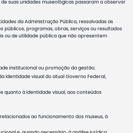
m e de suas unidades museológicas passaram a observar
tidades da Administração Pública, ressalvadas as
públicos, programas, obras, serviços ou resultados
is ou de utilidade pública que não apresentem
ade institucional ou promoção da gestão;
identidade visual do atual Governo Federal,
ive quanto à identidade visual, aos conteúdos
, relacionados ao funcionamento dos museus, à
onal e, quando necessário, à análise jurídica.