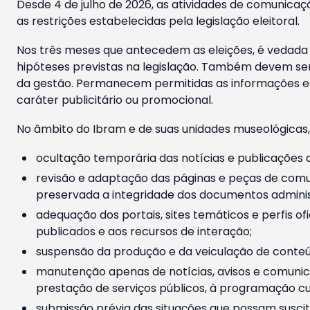
Desde 4 de julho de 2026, as atividades de comunicaçã
as restrições estabelecidas pela legislação eleitoral.
Nos três meses que antecedem as eleições, é vedada a
hipóteses previstas na legislação. Também devem ser
da gestão. Permanecem permitidas as informações est
caráter publicitário ou promocional.
No âmbito do Ibram e de suas unidades museológicas,
ocultação temporária das notícias e publicações a
revisão e adaptação das páginas e peças de comu
preservada a integridade dos documentos administ
adequação dos portais, sites temáticos e perfis ofi
publicados e aos recursos de interação;
suspensão da produção e da veiculação de conteúd
manutenção apenas de notícias, avisos e comunica
prestação de serviços públicos, à programação cul
submissão prévia das situações que possam suscita