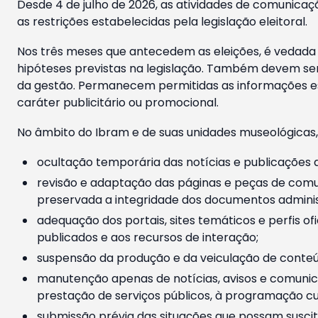
Desde 4 de julho de 2026, as atividades de comunicaçã
as restrições estabelecidas pela legislação eleitoral.
Nos três meses que antecedem as eleições, é vedada a
hipóteses previstas na legislação. Também devem ser
da gestão. Permanecem permitidas as informações est
caráter publicitário ou promocional.
No âmbito do Ibram e de suas unidades museológicas,
ocultação temporária das notícias e publicações a
revisão e adaptação das páginas e peças de comu
preservada a integridade dos documentos administ
adequação dos portais, sites temáticos e perfis ofi
publicados e aos recursos de interação;
suspensão da produção e da veiculação de conteúd
manutenção apenas de notícias, avisos e comunica
prestação de serviços públicos, à programação cul
submissão prévia das situações que possam suscita