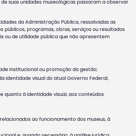
m e de suas unidades museológicas passaram a observar
tidades da Administração Pública, ressalvadas as
públicos, programas, obras, serviços ou resultados
is ou de utilidade pública que não apresentem
ade institucional ou promoção da gestão;
identidade visual do atual Governo Federal,
ive quanto à identidade visual, aos conteúdos
, relacionados ao funcionamento dos museus, à
onal e, quando necessário, à análise jurídica.