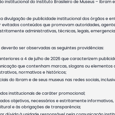
o institucional do Instituto Brasileiro de Museus – Ibra
 divulgação de publicidade institucional dos órgãos e en
 evitados conteúdos que promovam autoridades, agentes 
ritamente administrativas, técnicas, legais, emergencia
 deverão ser observadas as seguintes providências:
nteriores a 4 de julho de 2026 que caracterizem publicid
nicação que contenham marcas, slogans ou elementos da 
rativos, normativos e históricos;
ciais do Ibram e de seus museus nas redes sociais, inclus
os institucionais de caráter promocional;
dos objetivos, necessários e estritamente informativos
tural e às obrigações de transparência;
r dúvida à unidade responsável pela comunicação instituci