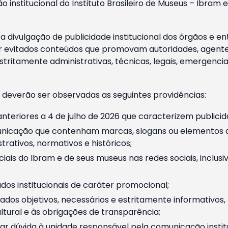
o institucional do Instituto Brasileiro de Museus – Ibra
 divulgação de publicidade institucional dos órgãos e en
 evitados conteúdos que promovam autoridades, agentes 
ritamente administrativas, técnicas, legais, emergencia
 deverão ser observadas as seguintes providências:
nteriores a 4 de julho de 2026 que caracterizem publicid
nicação que contenham marcas, slogans ou elementos da 
rativos, normativos e históricos;
ciais do Ibram e de seus museus nas redes sociais, inclus
os institucionais de caráter promocional;
dos objetivos, necessários e estritamente informativos
tural e às obrigações de transparência;
r dúvida à unidade responsável pela comunicação instituci