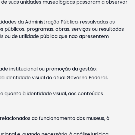
m e de suas unidades museológicas passaram a observar
tidades da Administração Pública, ressalvadas as
públicos, programas, obras, serviços ou resultados
is ou de utilidade pública que não apresentem
ade institucional ou promoção da gestão;
identidade visual do atual Governo Federal,
ive quanto à identidade visual, aos conteúdos
, relacionados ao funcionamento dos museus, à
onal e, quando necessário, à análise jurídica.