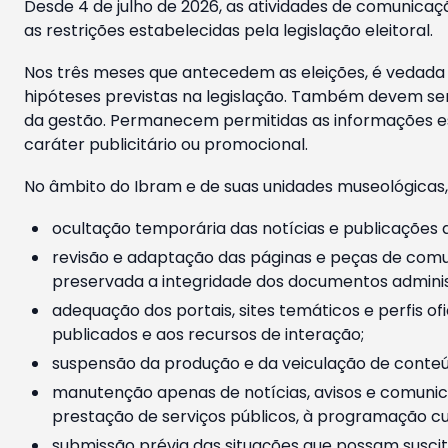
Desde 4 de julho de 2026, as atividades de comunicaçã
as restrições estabelecidas pela legislação eleitoral.
Nos três meses que antecedem as eleições, é vedada a
hipóteses previstas na legislação. Também devem ser
da gestão. Permanecem permitidas as informações est
caráter publicitário ou promocional.
No âmbito do Ibram e de suas unidades museológicas,
ocultação temporária das notícias e publicações a
revisão e adaptação das páginas e peças de comu
preservada a integridade dos documentos administ
adequação dos portais, sites temáticos e perfis ofi
publicados e aos recursos de interação;
suspensão da produção e da veiculação de conteúd
manutenção apenas de notícias, avisos e comunica
prestação de serviços públicos, à programação cul
submissão prévia das situações que possam suscita