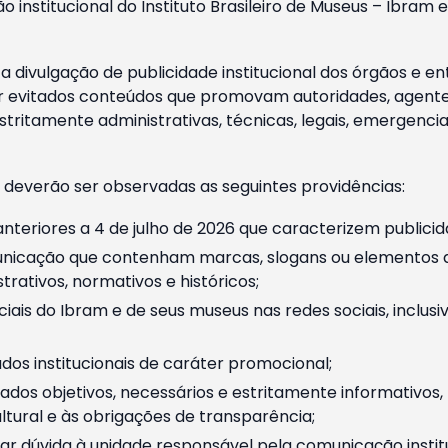
o institucional do Instituto Brasileiro de Museus – Ibra
 divulgação de publicidade institucional dos órgãos e en
 evitados conteúdos que promovam autoridades, agentes 
ritamente administrativas, técnicas, legais, emergencia
 deverão ser observadas as seguintes providências:
nteriores a 4 de julho de 2026 que caracterizem publicid
nicação que contenham marcas, slogans ou elementos da 
rativos, normativos e históricos;
ciais do Ibram e de seus museus nas redes sociais, inclus
os institucionais de caráter promocional;
dos objetivos, necessários e estritamente informativos
tural e às obrigações de transparência;
r dúvida à unidade responsável pela comunicação instituci