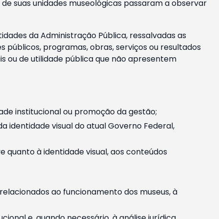
m e de suas unidades museológicas passaram a observar
tidades da Administração Pública, ressalvadas as
públicos, programas, obras, serviços ou resultados
is ou de utilidade pública que não apresentem
ade institucional ou promoção da gestão;
identidade visual do atual Governo Federal,
ive quanto à identidade visual, aos conteúdos
, relacionados ao funcionamento dos museus, à
onal e, quando necessário, à análise jurídica.