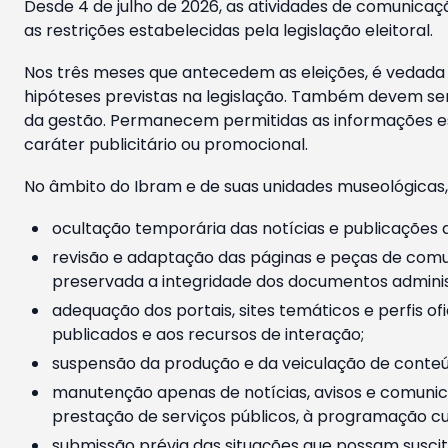
Desde 4 de julho de 2026, as atividades de comunicaçã
as restrições estabelecidas pela legislação eleitoral.
Nos três meses que antecedem as eleições, é vedada a
hipóteses previstas na legislação. Também devem ser
da gestão. Permanecem permitidas as informações est
caráter publicitário ou promocional.
No âmbito do Ibram e de suas unidades museológicas,
ocultação temporária das notícias e publicações a
revisão e adaptação das páginas e peças de comu
preservada a integridade dos documentos administ
adequação dos portais, sites temáticos e perfis ofi
publicados e aos recursos de interação;
suspensão da produção e da veiculação de conteúd
manutenção apenas de notícias, avisos e comunica
prestação de serviços públicos, à programação cul
submissão prévia das situações que possam suscita