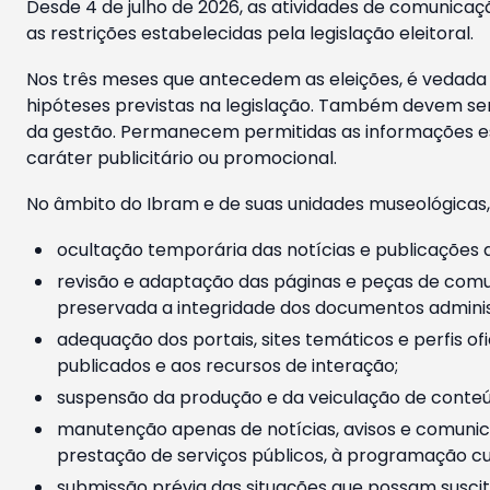
Desde 4 de julho de 2026, as atividades de comunicaçã
as restrições estabelecidas pela legislação eleitoral.
Nos três meses que antecedem as eleições, é vedada a
hipóteses previstas na legislação. Também devem ser
da gestão. Permanecem permitidas as informações est
caráter publicitário ou promocional.
No âmbito do Ibram e de suas unidades museológicas,
ocultação temporária das notícias e publicações a
revisão e adaptação das páginas e peças de comu
preservada a integridade dos documentos administ
adequação dos portais, sites temáticos e perfis ofi
publicados e aos recursos de interação;
suspensão da produção e da veiculação de conteúd
manutenção apenas de notícias, avisos e comunica
prestação de serviços públicos, à programação cul
submissão prévia das situações que possam suscita