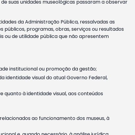
m e de suas unidades museológicas passaram a observar
tidades da Administração Pública, ressalvadas as
públicos, programas, obras, serviços ou resultados
is ou de utilidade pública que não apresentem
ade institucional ou promoção da gestão;
identidade visual do atual Governo Federal,
ive quanto à identidade visual, aos conteúdos
, relacionados ao funcionamento dos museus, à
onal e, quando necessário, à análise jurídica.