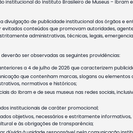
o institucional do Instituto Brasileiro de Museus – Ibra
 divulgação de publicidade institucional dos órgãos e en
 evitados conteúdos que promovam autoridades, agentes 
ritamente administrativas, técnicas, legais, emergencia
 deverão ser observadas as seguintes providências:
nteriores a 4 de julho de 2026 que caracterizem publicid
nicação que contenham marcas, slogans ou elementos da 
rativos, normativos e históricos;
ciais do Ibram e de seus museus nas redes sociais, inclus
os institucionais de caráter promocional;
dos objetivos, necessários e estritamente informativos
tural e às obrigações de transparência;
r dúvida à unidade responsável pela comunicação instituci