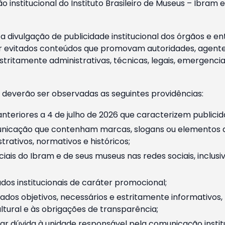
o institucional do Instituto Brasileiro de Museus – Ibra
 divulgação de publicidade institucional dos órgãos e en
 evitados conteúdos que promovam autoridades, agentes 
ritamente administrativas, técnicas, legais, emergencia
 deverão ser observadas as seguintes providências:
nteriores a 4 de julho de 2026 que caracterizem publicid
nicação que contenham marcas, slogans ou elementos da 
rativos, normativos e históricos;
ciais do Ibram e de seus museus nas redes sociais, inclus
os institucionais de caráter promocional;
dos objetivos, necessários e estritamente informativos
tural e às obrigações de transparência;
r dúvida à unidade responsável pela comunicação instituci