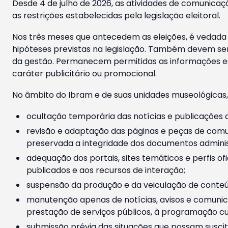
Desde 4 de julho de 2026, as atividades de comunicaçã
as restrições estabelecidas pela legislação eleitoral.
Nos três meses que antecedem as eleições, é vedada a
hipóteses previstas na legislação. Também devem ser
da gestão. Permanecem permitidas as informações est
caráter publicitário ou promocional.
No âmbito do Ibram e de suas unidades museológicas,
ocultação temporária das notícias e publicações a
revisão e adaptação das páginas e peças de comu
preservada a integridade dos documentos administ
adequação dos portais, sites temáticos e perfis ofi
publicados e aos recursos de interação;
suspensão da produção e da veiculação de conteúd
manutenção apenas de notícias, avisos e comunica
prestação de serviços públicos, à programação cul
submissão prévia das situações que possam suscita