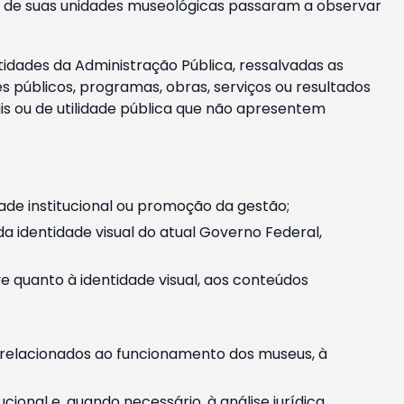
m e de suas unidades museológicas passaram a observar
tidades da Administração Pública, ressalvadas as
públicos, programas, obras, serviços ou resultados
is ou de utilidade pública que não apresentem
ade institucional ou promoção da gestão;
identidade visual do atual Governo Federal,
ive quanto à identidade visual, aos conteúdos
, relacionados ao funcionamento dos museus, à
onal e, quando necessário, à análise jurídica.