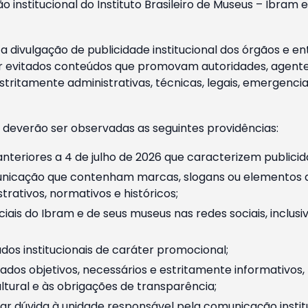
o institucional do Instituto Brasileiro de Museus – Ibra
 divulgação de publicidade institucional dos órgãos e en
 evitados conteúdos que promovam autoridades, agentes 
ritamente administrativas, técnicas, legais, emergencia
 deverão ser observadas as seguintes providências:
nteriores a 4 de julho de 2026 que caracterizem publicid
nicação que contenham marcas, slogans ou elementos da 
rativos, normativos e históricos;
ciais do Ibram e de seus museus nas redes sociais, inclus
os institucionais de caráter promocional;
dos objetivos, necessários e estritamente informativos
tural e às obrigações de transparência;
r dúvida à unidade responsável pela comunicação instituci