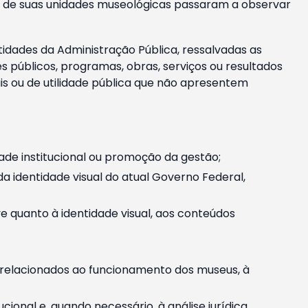
m e de suas unidades museológicas passaram a observar
tidades da Administração Pública, ressalvadas as
públicos, programas, obras, serviços ou resultados
is ou de utilidade pública que não apresentem
ade institucional ou promoção da gestão;
identidade visual do atual Governo Federal,
ive quanto à identidade visual, aos conteúdos
, relacionados ao funcionamento dos museus, à
onal e, quando necessário, à análise jurídica.