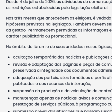
Desde 4 de julho de 2026, as atividades de comunicaçã
as restrições estabelecidas pela legislação eleitoral.
Nos três meses que antecedem as eleições, é vedada a
hipóteses previstas na legislação. Também devem ser
da gestão. Permanecem permitidas as informações est
caráter publicitário ou promocional.
No âmbito do Ibram e de suas unidades museológicas,
ocultação temporária das notícias e publicações a
revisão e adaptação das páginas e peças de comu
preservada a integridade dos documentos administ
adequação dos portais, sites temáticos e perfis ofi
publicados e aos recursos de interação;
suspensão da produção e da veiculação de conteúd
manutenção apenas de notícias, avisos e comunica
prestação de serviços públicos, à programação cul
submissão prévia das situações que possam suscita