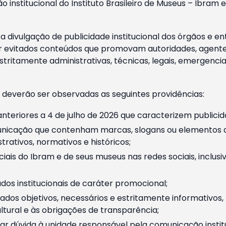
o institucional do Instituto Brasileiro de Museus – Ibra
 divulgação de publicidade institucional dos órgãos e en
 evitados conteúdos que promovam autoridades, agentes 
ritamente administrativas, técnicas, legais, emergencia
 deverão ser observadas as seguintes providências:
nteriores a 4 de julho de 2026 que caracterizem publicid
nicação que contenham marcas, slogans ou elementos da 
rativos, normativos e históricos;
ciais do Ibram e de seus museus nas redes sociais, inclus
os institucionais de caráter promocional;
dos objetivos, necessários e estritamente informativos
tural e às obrigações de transparência;
r dúvida à unidade responsável pela comunicação instituci