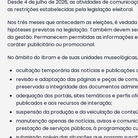
Desde 4 de julho de 2026, as atividades de comunicaçã
as restrições estabelecidas pela legislação eleitoral.
Nos três meses que antecedem as eleições, é vedada a
hipóteses previstas na legislação. Também devem ser
da gestão. Permanecem permitidas as informações est
caráter publicitário ou promocional.
No âmbito do Ibram e de suas unidades museológicas,
ocultação temporária das notícias e publicações a
revisão e adaptação das páginas e peças de comu
preservada a integridade dos documentos administ
adequação dos portais, sites temáticos e perfis ofi
publicados e aos recursos de interação;
suspensão da produção e da veiculação de conteúd
manutenção apenas de notícias, avisos e comunica
prestação de serviços públicos, à programação cul
submissão prévia das situações que possam suscita