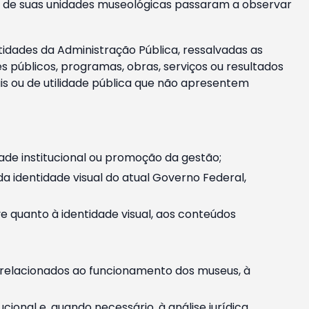
m e de suas unidades museológicas passaram a observar
tidades da Administração Pública, ressalvadas as
públicos, programas, obras, serviços ou resultados
is ou de utilidade pública que não apresentem
ade institucional ou promoção da gestão;
identidade visual do atual Governo Federal,
ive quanto à identidade visual, aos conteúdos
, relacionados ao funcionamento dos museus, à
onal e, quando necessário, à análise jurídica.