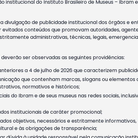
o institucional do Instituto Brasileiro de Museus – Ibra
 divulgação de publicidade institucional dos órgãos e en
 evitados conteúdos que promovam autoridades, agentes 
ritamente administrativas, técnicas, legais, emergencia
 deverão ser observadas as seguintes providências:
nteriores a 4 de julho de 2026 que caracterizem publicid
nicação que contenham marcas, slogans ou elementos da 
rativos, normativos e históricos;
ciais do Ibram e de seus museus nas redes sociais, inclus
os institucionais de caráter promocional;
dos objetivos, necessários e estritamente informativos
tural e às obrigações de transparência;
r dúvida à unidade responsável pela comunicação instituci