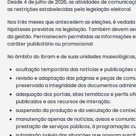
Desde 4 de julho de 2026, as atividades de comunicaçã
as restrições estabelecidas pela legislação eleitoral.
Nos três meses que antecedem as eleições, é vedada a
hipóteses previstas na legislação. Também devem ser
da gestão. Permanecem permitidas as informações est
caráter publicitário ou promocional.
No âmbito do Ibram e de suas unidades museológicas,
ocultação temporária das notícias e publicações a
revisão e adaptação das páginas e peças de comu
preservada a integridade dos documentos administ
adequação dos portais, sites temáticos e perfis ofi
publicados e aos recursos de interação;
suspensão da produção e da veiculação de conteúd
manutenção apenas de notícias, avisos e comunica
prestação de serviços públicos, à programação cul
submissão prévia das situações que possam suscita