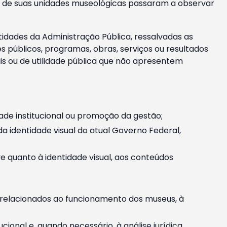
m e de suas unidades museológicas passaram a observar
tidades da Administração Pública, ressalvadas as
públicos, programas, obras, serviços ou resultados
is ou de utilidade pública que não apresentem
ade institucional ou promoção da gestão;
identidade visual do atual Governo Federal,
ive quanto à identidade visual, aos conteúdos
, relacionados ao funcionamento dos museus, à
onal e, quando necessário, à análise jurídica.