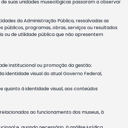
m e de suas unidades museológicas passaram a observar
tidades da Administração Pública, ressalvadas as
públicos, programas, obras, serviços ou resultados
is ou de utilidade pública que não apresentem
ade institucional ou promoção da gestão;
identidade visual do atual Governo Federal,
ive quanto à identidade visual, aos conteúdos
, relacionados ao funcionamento dos museus, à
onal e, quando necessário, à análise jurídica.