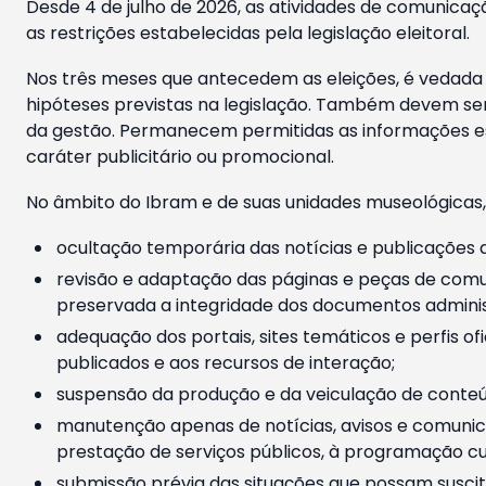
Desde 4 de julho de 2026, as atividades de comunicaçã
as restrições estabelecidas pela legislação eleitoral.
Nos três meses que antecedem as eleições, é vedada a
hipóteses previstas na legislação. Também devem ser
da gestão. Permanecem permitidas as informações est
caráter publicitário ou promocional.
No âmbito do Ibram e de suas unidades museológicas,
ocultação temporária das notícias e publicações a
revisão e adaptação das páginas e peças de comu
preservada a integridade dos documentos administ
adequação dos portais, sites temáticos e perfis ofi
publicados e aos recursos de interação;
suspensão da produção e da veiculação de conteúd
manutenção apenas de notícias, avisos e comunica
prestação de serviços públicos, à programação cul
submissão prévia das situações que possam suscita