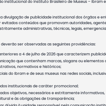
o institucional do Instituto Brasileiro de Museus – Ibra
 divulgação de publicidade institucional dos órgãos e en
 evitados conteúdos que promovam autoridades, agentes 
ritamente administrativas, técnicas, legais, emergencia
 deverão ser observadas as seguintes providências:
nteriores a 4 de julho de 2026 que caracterizem publicid
nicação que contenham marcas, slogans ou elementos da 
rativos, normativos e históricos;
ciais do Ibram e de seus museus nas redes sociais, inclus
os institucionais de caráter promocional;
dos objetivos, necessários e estritamente informativos
tural e às obrigações de transparência;
r dúvida à unidade responsável pela comunicação instituci