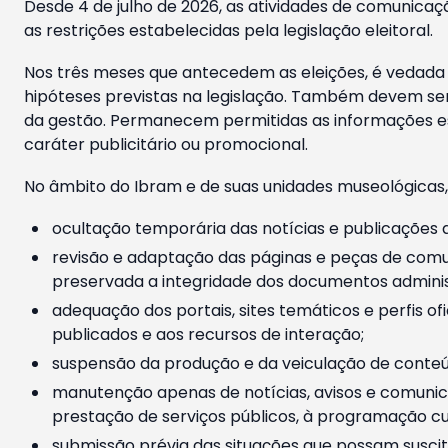
Desde 4 de julho de 2026, as atividades de comunicaçã
as restrições estabelecidas pela legislação eleitoral.
Nos três meses que antecedem as eleições, é vedada a
hipóteses previstas na legislação. Também devem ser
da gestão. Permanecem permitidas as informações est
caráter publicitário ou promocional.
No âmbito do Ibram e de suas unidades museológicas,
ocultação temporária das notícias e publicações a
revisão e adaptação das páginas e peças de comu
preservada a integridade dos documentos administ
adequação dos portais, sites temáticos e perfis ofi
publicados e aos recursos de interação;
suspensão da produção e da veiculação de conteúd
manutenção apenas de notícias, avisos e comunica
prestação de serviços públicos, à programação cul
submissão prévia das situações que possam suscita