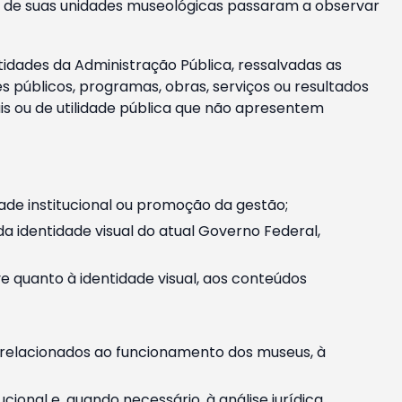
m e de suas unidades museológicas passaram a observar
tidades da Administração Pública, ressalvadas as
públicos, programas, obras, serviços ou resultados
is ou de utilidade pública que não apresentem
ade institucional ou promoção da gestão;
identidade visual do atual Governo Federal,
ive quanto à identidade visual, aos conteúdos
, relacionados ao funcionamento dos museus, à
onal e, quando necessário, à análise jurídica.