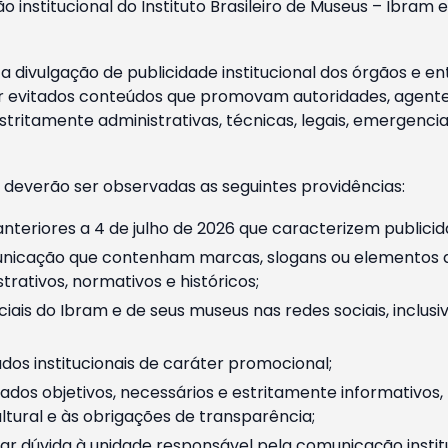
o institucional do Instituto Brasileiro de Museus – Ibra
 divulgação de publicidade institucional dos órgãos e en
 evitados conteúdos que promovam autoridades, agentes 
ritamente administrativas, técnicas, legais, emergencia
 deverão ser observadas as seguintes providências:
nteriores a 4 de julho de 2026 que caracterizem publicid
nicação que contenham marcas, slogans ou elementos da 
rativos, normativos e históricos;
ciais do Ibram e de seus museus nas redes sociais, inclus
os institucionais de caráter promocional;
dos objetivos, necessários e estritamente informativos
tural e às obrigações de transparência;
r dúvida à unidade responsável pela comunicação instituci