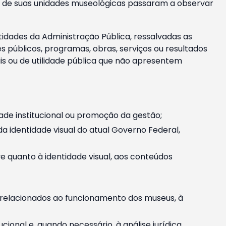
m e de suas unidades museológicas passaram a observar
tidades da Administração Pública, ressalvadas as
públicos, programas, obras, serviços ou resultados
is ou de utilidade pública que não apresentem
ade institucional ou promoção da gestão;
identidade visual do atual Governo Federal,
ive quanto à identidade visual, aos conteúdos
, relacionados ao funcionamento dos museus, à
onal e, quando necessário, à análise jurídica.