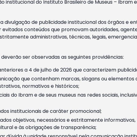
o institucional do Instituto Brasileiro de Museus – Ibra
 divulgação de publicidade institucional dos órgãos e en
 evitados conteúdos que promovam autoridades, agentes 
ritamente administrativas, técnicas, legais, emergencia
 deverão ser observadas as seguintes providências:
nteriores a 4 de julho de 2026 que caracterizem publicid
nicação que contenham marcas, slogans ou elementos da 
rativos, normativos e históricos;
ciais do Ibram e de seus museus nas redes sociais, inclus
os institucionais de caráter promocional;
dos objetivos, necessários e estritamente informativos
tural e às obrigações de transparência;
r dúvida à unidade responsável pela comunicação instituci