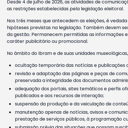
Desde 4 de julho de 2026, as atividades de comunicaçã
as restrições estabelecidas pela legislação eleitoral.
Nos três meses que antecedem as eleições, é vedada a
hipóteses previstas na legislação. Também devem ser
da gestão. Permanecem permitidas as informações est
caráter publicitário ou promocional.
No âmbito do Ibram e de suas unidades museológicas,
ocultação temporária das notícias e publicações a
revisão e adaptação das páginas e peças de comu
preservada a integridade dos documentos administ
adequação dos portais, sites temáticos e perfis ofi
publicados e aos recursos de interação;
suspensão da produção e da veiculação de conteúd
manutenção apenas de notícias, avisos e comunica
prestação de serviços públicos, à programação cul
submissão prévia das situações que possam suscita