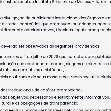
o institucional do Instituto Brasileiro de Museus – Ibra
 divulgação de publicidade institucional dos órgãos e en
 evitados conteúdos que promovam autoridades, agentes 
ritamente administrativas, técnicas, legais, emergencia
 deverão ser observadas as seguintes providências:
nteriores a 4 de julho de 2026 que caracterizem publicid
nicação que contenham marcas, slogans ou elementos da 
rativos, normativos e históricos;
ciais do Ibram e de seus museus nas redes sociais, inclus
os institucionais de caráter promocional;
dos objetivos, necessários e estritamente informativos
tural e às obrigações de transparência;
r dúvida à unidade responsável pela comunicação instituci