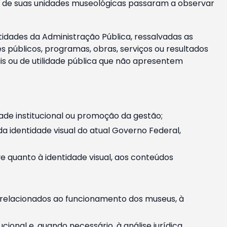
m e de suas unidades museológicas passaram a observar
tidades da Administração Pública, ressalvadas as
públicos, programas, obras, serviços ou resultados
is ou de utilidade pública que não apresentem
ade institucional ou promoção da gestão;
identidade visual do atual Governo Federal,
ive quanto à identidade visual, aos conteúdos
, relacionados ao funcionamento dos museus, à
onal e, quando necessário, à análise jurídica.