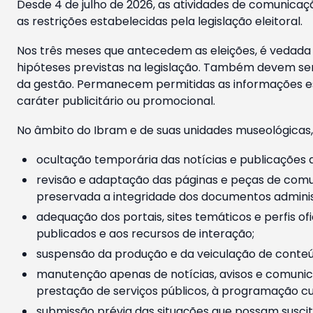
Desde 4 de julho de 2026, as atividades de comunicaçã
as restrições estabelecidas pela legislação eleitoral.
Nos três meses que antecedem as eleições, é vedada a
hipóteses previstas na legislação. Também devem ser
da gestão. Permanecem permitidas as informações est
caráter publicitário ou promocional.
No âmbito do Ibram e de suas unidades museológicas,
ocultação temporária das notícias e publicações a
revisão e adaptação das páginas e peças de comu
preservada a integridade dos documentos administ
adequação dos portais, sites temáticos e perfis ofi
publicados e aos recursos de interação;
suspensão da produção e da veiculação de conteúd
manutenção apenas de notícias, avisos e comunica
prestação de serviços públicos, à programação cul
submissão prévia das situações que possam suscita