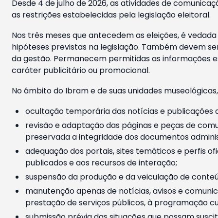
Desde 4 de julho de 2026, as atividades de comunicaçã
as restrições estabelecidas pela legislação eleitoral.
Nos três meses que antecedem as eleições, é vedada a
hipóteses previstas na legislação. Também devem ser
da gestão. Permanecem permitidas as informações est
caráter publicitário ou promocional.
No âmbito do Ibram e de suas unidades museológicas,
ocultação temporária das notícias e publicações a
revisão e adaptação das páginas e peças de comu
preservada a integridade dos documentos administ
adequação dos portais, sites temáticos e perfis ofi
publicados e aos recursos de interação;
suspensão da produção e da veiculação de conteúd
manutenção apenas de notícias, avisos e comunica
prestação de serviços públicos, à programação cul
submissão prévia das situações que possam suscita