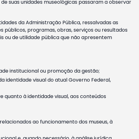
m e de suas unidades museológicas passaram a observar
tidades da Administração Pública, ressalvadas as
públicos, programas, obras, serviços ou resultados
is ou de utilidade pública que não apresentem
ade institucional ou promoção da gestão;
identidade visual do atual Governo Federal,
ive quanto à identidade visual, aos conteúdos
, relacionados ao funcionamento dos museus, à
onal e, quando necessário, à análise jurídica.