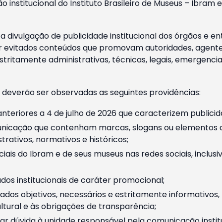
o institucional do Instituto Brasileiro de Museus – Ibra
 divulgação de publicidade institucional dos órgãos e en
 evitados conteúdos que promovam autoridades, agentes 
ritamente administrativas, técnicas, legais, emergencia
 deverão ser observadas as seguintes providências:
nteriores a 4 de julho de 2026 que caracterizem publicid
nicação que contenham marcas, slogans ou elementos da 
rativos, normativos e históricos;
ciais do Ibram e de seus museus nas redes sociais, inclus
os institucionais de caráter promocional;
dos objetivos, necessários e estritamente informativos
tural e às obrigações de transparência;
r dúvida à unidade responsável pela comunicação instituci