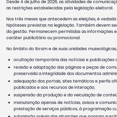
Desde 4 de julho de 2026, as atividades de comunicaçã
as restrições estabelecidas pela legislação eleitoral.
Nos três meses que antecedem as eleições, é vedada a
hipóteses previstas na legislação. Também devem ser
da gestão. Permanecem permitidas as informações est
caráter publicitário ou promocional.
No âmbito do Ibram e de suas unidades museológicas,
ocultação temporária das notícias e publicações a
revisão e adaptação das páginas e peças de comu
preservada a integridade dos documentos administ
adequação dos portais, sites temáticos e perfis ofi
publicados e aos recursos de interação;
suspensão da produção e da veiculação de conteúd
manutenção apenas de notícias, avisos e comunica
prestação de serviços públicos, à programação cul
submissão prévia das situações que possam suscita