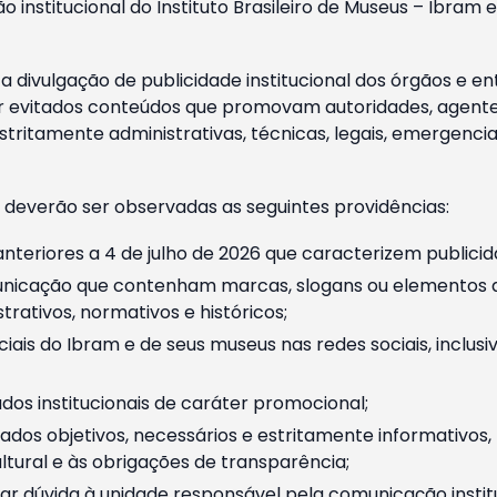
o institucional do Instituto Brasileiro de Museus – Ibra
 divulgação de publicidade institucional dos órgãos e en
 evitados conteúdos que promovam autoridades, agentes 
ritamente administrativas, técnicas, legais, emergencia
 deverão ser observadas as seguintes providências:
nteriores a 4 de julho de 2026 que caracterizem publicid
nicação que contenham marcas, slogans ou elementos da 
rativos, normativos e históricos;
ciais do Ibram e de seus museus nas redes sociais, inclus
os institucionais de caráter promocional;
dos objetivos, necessários e estritamente informativos
tural e às obrigações de transparência;
r dúvida à unidade responsável pela comunicação instituci