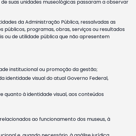
m e de suas unidades museológicas passaram a observar
tidades da Administração Pública, ressalvadas as
públicos, programas, obras, serviços ou resultados
is ou de utilidade pública que não apresentem
ade institucional ou promoção da gestão;
identidade visual do atual Governo Federal,
ive quanto à identidade visual, aos conteúdos
, relacionados ao funcionamento dos museus, à
onal e, quando necessário, à análise jurídica.