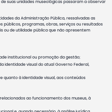
m e de suas unidades museológicas passaram a observar
tidades da Administração Pública, ressalvadas as
públicos, programas, obras, serviços ou resultados
is ou de utilidade pública que não apresentem
ade institucional ou promoção da gestão;
identidade visual do atual Governo Federal,
ive quanto à identidade visual, aos conteúdos
, relacionados ao funcionamento dos museus, à
onal e, quando necessário, à análise jurídica.