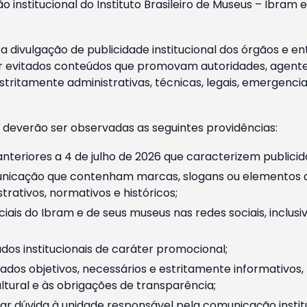
o institucional do Instituto Brasileiro de Museus – Ibra
 divulgação de publicidade institucional dos órgãos e en
 evitados conteúdos que promovam autoridades, agentes 
ritamente administrativas, técnicas, legais, emergencia
 deverão ser observadas as seguintes providências:
nteriores a 4 de julho de 2026 que caracterizem publicid
nicação que contenham marcas, slogans ou elementos da 
rativos, normativos e históricos;
ciais do Ibram e de seus museus nas redes sociais, inclus
os institucionais de caráter promocional;
dos objetivos, necessários e estritamente informativos
tural e às obrigações de transparência;
r dúvida à unidade responsável pela comunicação instituci