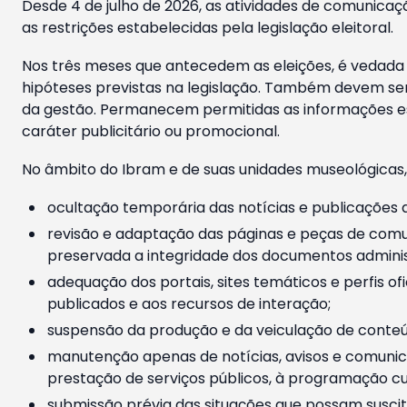
Desde 4 de julho de 2026, as atividades de comunicaçã
as restrições estabelecidas pela legislação eleitoral.
Nos três meses que antecedem as eleições, é vedada a
hipóteses previstas na legislação. Também devem ser
da gestão. Permanecem permitidas as informações est
caráter publicitário ou promocional.
No âmbito do Ibram e de suas unidades museológicas,
ocultação temporária das notícias e publicações a
revisão e adaptação das páginas e peças de comu
preservada a integridade dos documentos administ
adequação dos portais, sites temáticos e perfis ofi
publicados e aos recursos de interação;
suspensão da produção e da veiculação de conteúd
manutenção apenas de notícias, avisos e comunica
prestação de serviços públicos, à programação cul
submissão prévia das situações que possam suscita