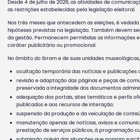
Desde 4 de julho de 2026, as atividades de comunicaçã
as restrições estabelecidas pela legislação eleitoral.
Nos três meses que antecedem as eleições, é vedada a
hipóteses previstas na legislação. Também devem ser
da gestão. Permanecem permitidas as informações est
caráter publicitário ou promocional.
No âmbito do Ibram e de suas unidades museológicas,
ocultação temporária das notícias e publicações a
revisão e adaptação das páginas e peças de comu
preservada a integridade dos documentos administ
adequação dos portais, sites temáticos e perfis ofi
publicados e aos recursos de interação;
suspensão da produção e da veiculação de conteúd
manutenção apenas de notícias, avisos e comunica
prestação de serviços públicos, à programação cul
submissão prévia das situações que possam suscita