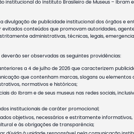
o institucional do Instituto Brasileiro de Museus – Ibra
 divulgação de publicidade institucional dos órgãos e en
 evitados conteúdos que promovam autoridades, agentes 
ritamente administrativas, técnicas, legais, emergencia
 deverão ser observadas as seguintes providências:
nteriores a 4 de julho de 2026 que caracterizem publicid
nicação que contenham marcas, slogans ou elementos da 
rativos, normativos e históricos;
ciais do Ibram e de seus museus nas redes sociais, inclus
os institucionais de caráter promocional;
dos objetivos, necessários e estritamente informativos
tural e às obrigações de transparência;
r dúvida à unidade responsável pela comunicação instituci