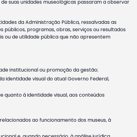
m e de suas unidades museológicas passaram a observar
tidades da Administração Pública, ressalvadas as
públicos, programas, obras, serviços ou resultados
is ou de utilidade pública que não apresentem
ade institucional ou promoção da gestão;
identidade visual do atual Governo Federal,
ive quanto à identidade visual, aos conteúdos
, relacionados ao funcionamento dos museus, à
onal e, quando necessário, à análise jurídica.