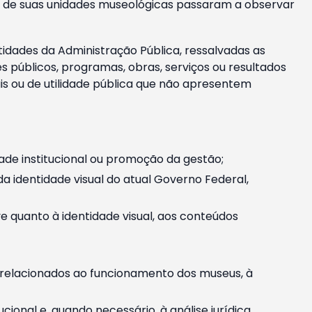
m e de suas unidades museológicas passaram a observar
tidades da Administração Pública, ressalvadas as
públicos, programas, obras, serviços ou resultados
is ou de utilidade pública que não apresentem
ade institucional ou promoção da gestão;
identidade visual do atual Governo Federal,
ive quanto à identidade visual, aos conteúdos
, relacionados ao funcionamento dos museus, à
onal e, quando necessário, à análise jurídica.