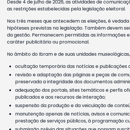
Desde 4 de julho de 2026, as atividades de comunicaçã
as restrições estabelecidas pela legislação eleitoral.
Nos três meses que antecedem as eleições, é vedada a
hipóteses previstas na legislação. Também devem ser
da gestão. Permanecem permitidas as informações est
caráter publicitário ou promocional.
No âmbito do Ibram e de suas unidades museológicas,
ocultação temporária das notícias e publicações a
revisão e adaptação das páginas e peças de comu
preservada a integridade dos documentos administ
adequação dos portais, sites temáticos e perfis ofi
publicados e aos recursos de interação;
suspensão da produção e da veiculação de conteúd
manutenção apenas de notícias, avisos e comunica
prestação de serviços públicos, à programação cul
submissão prévia das situações que possam suscita