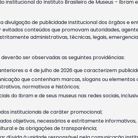
o institucional do Instituto Brasileiro de Museus – Ibra
 divulgação de publicidade institucional dos órgãos e en
 evitados conteúdos que promovam autoridades, agentes 
ritamente administrativas, técnicas, legais, emergencia
 deverão ser observadas as seguintes providências:
nteriores a 4 de julho de 2026 que caracterizem publicid
nicação que contenham marcas, slogans ou elementos da 
rativos, normativos e históricos;
ciais do Ibram e de seus museus nas redes sociais, inclus
os institucionais de caráter promocional;
dos objetivos, necessários e estritamente informativos
tural e às obrigações de transparência;
r dúvida à unidade responsável pela comunicação instituci