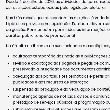
Desde 4 de julho de 2026, as atividades de comunicaçã
as restrições estabelecidas pela legislação eleitoral.
Nos três meses que antecedem as eleições, é vedada a
hipóteses previstas na legislação. Também devem ser
da gestão. Permanecem permitidas as informações est
caráter publicitário ou promocional.
No âmbito do Ibram e de suas unidades museológicas,
ocultação temporária das notícias e publicações a
revisão e adaptação das páginas e peças de comu
preservada a integridade dos documentos administ
adequação dos portais, sites temáticos e perfis ofi
publicados e aos recursos de interação;
suspensão da produção e da veiculação de conteúd
manutenção apenas de notícias, avisos e comunica
prestação de serviços públicos, à programação cul
submissão prévia das situações que possam suscita