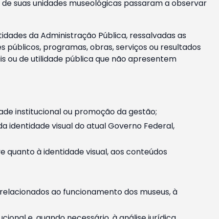
m e de suas unidades museológicas passaram a observar
tidades da Administração Pública, ressalvadas as
públicos, programas, obras, serviços ou resultados
is ou de utilidade pública que não apresentem
ade institucional ou promoção da gestão;
identidade visual do atual Governo Federal,
ive quanto à identidade visual, aos conteúdos
, relacionados ao funcionamento dos museus, à
onal e, quando necessário, à análise jurídica.