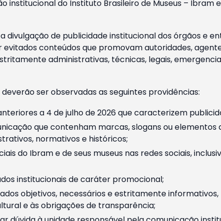
o institucional do Instituto Brasileiro de Museus – Ibra
 divulgação de publicidade institucional dos órgãos e en
 evitados conteúdos que promovam autoridades, agentes 
ritamente administrativas, técnicas, legais, emergencia
 deverão ser observadas as seguintes providências:
nteriores a 4 de julho de 2026 que caracterizem publicid
nicação que contenham marcas, slogans ou elementos da 
rativos, normativos e históricos;
ciais do Ibram e de seus museus nas redes sociais, inclus
os institucionais de caráter promocional;
dos objetivos, necessários e estritamente informativos
tural e às obrigações de transparência;
r dúvida à unidade responsável pela comunicação instituci