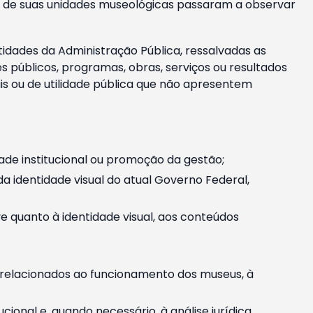
m e de suas unidades museológicas passaram a observar
tidades da Administração Pública, ressalvadas as
públicos, programas, obras, serviços ou resultados
is ou de utilidade pública que não apresentem
ade institucional ou promoção da gestão;
identidade visual do atual Governo Federal,
ive quanto à identidade visual, aos conteúdos
, relacionados ao funcionamento dos museus, à
onal e, quando necessário, à análise jurídica.