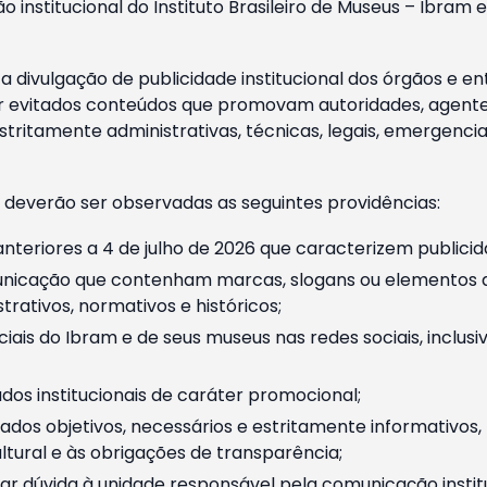
o institucional do Instituto Brasileiro de Museus – Ibra
 divulgação de publicidade institucional dos órgãos e en
 evitados conteúdos que promovam autoridades, agentes 
ritamente administrativas, técnicas, legais, emergencia
 deverão ser observadas as seguintes providências:
nteriores a 4 de julho de 2026 que caracterizem publicid
nicação que contenham marcas, slogans ou elementos da 
rativos, normativos e históricos;
ciais do Ibram e de seus museus nas redes sociais, inclus
os institucionais de caráter promocional;
dos objetivos, necessários e estritamente informativos
tural e às obrigações de transparência;
r dúvida à unidade responsável pela comunicação instituci