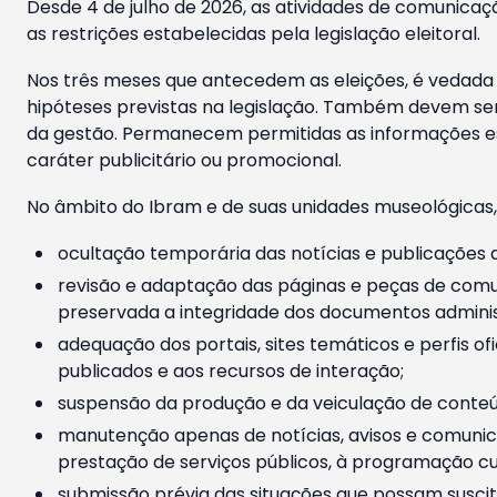
Desde 4 de julho de 2026, as atividades de comunicaçã
as restrições estabelecidas pela legislação eleitoral.
Nos três meses que antecedem as eleições, é vedada a
hipóteses previstas na legislação. Também devem ser
da gestão. Permanecem permitidas as informações est
caráter publicitário ou promocional.
No âmbito do Ibram e de suas unidades museológicas,
ocultação temporária das notícias e publicações a
revisão e adaptação das páginas e peças de comu
preservada a integridade dos documentos administ
adequação dos portais, sites temáticos e perfis ofi
publicados e aos recursos de interação;
suspensão da produção e da veiculação de conteúd
manutenção apenas de notícias, avisos e comunica
prestação de serviços públicos, à programação cul
submissão prévia das situações que possam suscita