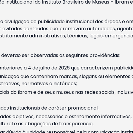
o institucional do Instituto Brasileiro de Museus – Ibra
 divulgação de publicidade institucional dos órgãos e en
 evitados conteúdos que promovam autoridades, agentes 
ritamente administrativas, técnicas, legais, emergencia
 deverão ser observadas as seguintes providências:
nteriores a 4 de julho de 2026 que caracterizem publicid
nicação que contenham marcas, slogans ou elementos da 
rativos, normativos e históricos;
ciais do Ibram e de seus museus nas redes sociais, inclus
os institucionais de caráter promocional;
dos objetivos, necessários e estritamente informativos
tural e às obrigações de transparência;
r dúvida à unidade responsável pela comunicação instituci