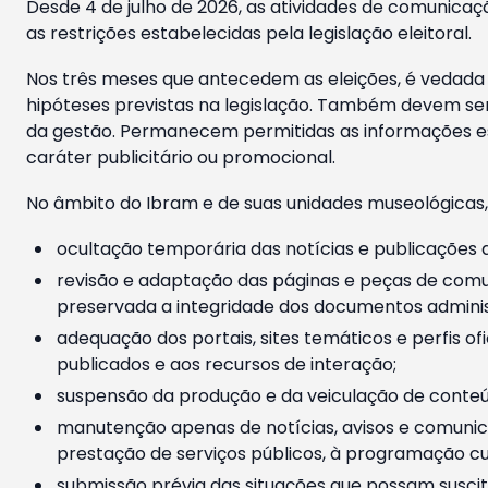
Desde 4 de julho de 2026, as atividades de comunicaçã
as restrições estabelecidas pela legislação eleitoral.
Nos três meses que antecedem as eleições, é vedada a
hipóteses previstas na legislação. Também devem ser
da gestão. Permanecem permitidas as informações est
caráter publicitário ou promocional.
No âmbito do Ibram e de suas unidades museológicas,
ocultação temporária das notícias e publicações a
revisão e adaptação das páginas e peças de comu
preservada a integridade dos documentos administ
adequação dos portais, sites temáticos e perfis ofi
publicados e aos recursos de interação;
suspensão da produção e da veiculação de conteúd
manutenção apenas de notícias, avisos e comunica
prestação de serviços públicos, à programação cul
submissão prévia das situações que possam suscita