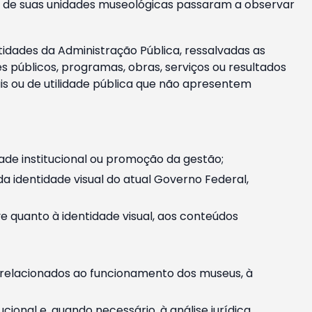
m e de suas unidades museológicas passaram a observar
tidades da Administração Pública, ressalvadas as
públicos, programas, obras, serviços ou resultados
is ou de utilidade pública que não apresentem
ade institucional ou promoção da gestão;
identidade visual do atual Governo Federal,
ive quanto à identidade visual, aos conteúdos
, relacionados ao funcionamento dos museus, à
onal e, quando necessário, à análise jurídica.