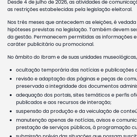
Desde 4 de julho de 2026, as atividades de comunicaçã
as restrições estabelecidas pela legislação eleitoral.
Nos três meses que antecedem as eleições, é vedada a
hipóteses previstas na legislação. Também devem ser
da gestão. Permanecem permitidas as informações est
caráter publicitário ou promocional.
No âmbito do Ibram e de suas unidades museológicas,
ocultação temporária das notícias e publicações a
revisão e adaptação das páginas e peças de comu
preservada a integridade dos documentos administ
adequação dos portais, sites temáticos e perfis ofi
publicados e aos recursos de interação;
suspensão da produção e da veiculação de conteúd
manutenção apenas de notícias, avisos e comunica
prestação de serviços públicos, à programação cul
submissão prévia das situações que possam suscita