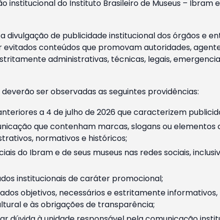
o institucional do Instituto Brasileiro de Museus – Ibra
 divulgação de publicidade institucional dos órgãos e en
 evitados conteúdos que promovam autoridades, agentes 
ritamente administrativas, técnicas, legais, emergencia
 deverão ser observadas as seguintes providências:
nteriores a 4 de julho de 2026 que caracterizem publicid
nicação que contenham marcas, slogans ou elementos da 
rativos, normativos e históricos;
ciais do Ibram e de seus museus nas redes sociais, inclus
os institucionais de caráter promocional;
dos objetivos, necessários e estritamente informativos
tural e às obrigações de transparência;
r dúvida à unidade responsável pela comunicação instituci