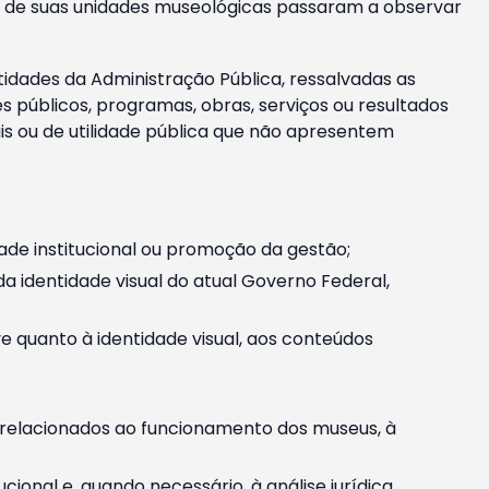
m e de suas unidades museológicas passaram a observar
tidades da Administração Pública, ressalvadas as
públicos, programas, obras, serviços ou resultados
is ou de utilidade pública que não apresentem
ade institucional ou promoção da gestão;
identidade visual do atual Governo Federal,
ive quanto à identidade visual, aos conteúdos
, relacionados ao funcionamento dos museus, à
onal e, quando necessário, à análise jurídica.