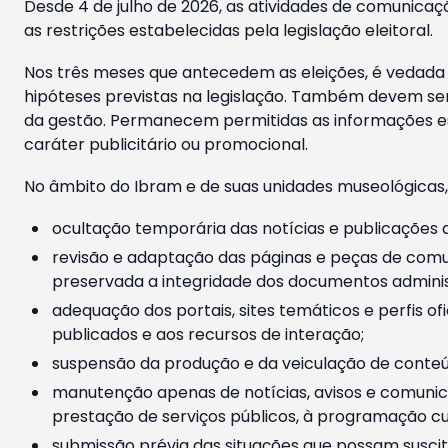
Desde 4 de julho de 2026, as atividades de comunicaçã
as restrições estabelecidas pela legislação eleitoral.
Nos três meses que antecedem as eleições, é vedada a
hipóteses previstas na legislação. Também devem ser
da gestão. Permanecem permitidas as informações est
caráter publicitário ou promocional.
No âmbito do Ibram e de suas unidades museológicas,
ocultação temporária das notícias e publicações a
revisão e adaptação das páginas e peças de comu
preservada a integridade dos documentos administ
adequação dos portais, sites temáticos e perfis ofi
publicados e aos recursos de interação;
suspensão da produção e da veiculação de conteúd
manutenção apenas de notícias, avisos e comunica
prestação de serviços públicos, à programação cul
submissão prévia das situações que possam suscita