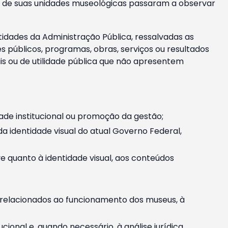
m e de suas unidades museológicas passaram a observar
tidades da Administração Pública, ressalvadas as
públicos, programas, obras, serviços ou resultados
is ou de utilidade pública que não apresentem
ade institucional ou promoção da gestão;
identidade visual do atual Governo Federal,
ive quanto à identidade visual, aos conteúdos
, relacionados ao funcionamento dos museus, à
onal e, quando necessário, à análise jurídica.