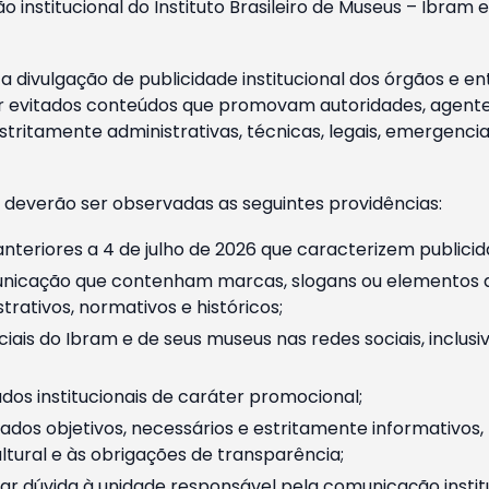
o institucional do Instituto Brasileiro de Museus – Ibra
 divulgação de publicidade institucional dos órgãos e en
 evitados conteúdos que promovam autoridades, agentes 
ritamente administrativas, técnicas, legais, emergencia
 deverão ser observadas as seguintes providências:
nteriores a 4 de julho de 2026 que caracterizem publicid
nicação que contenham marcas, slogans ou elementos da 
rativos, normativos e históricos;
ciais do Ibram e de seus museus nas redes sociais, inclus
os institucionais de caráter promocional;
dos objetivos, necessários e estritamente informativos
tural e às obrigações de transparência;
r dúvida à unidade responsável pela comunicação instituci