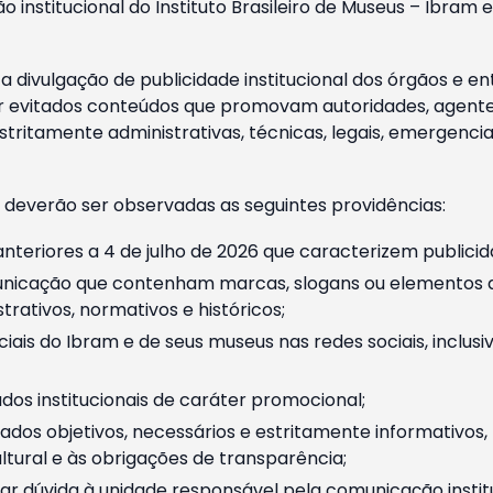
o institucional do Instituto Brasileiro de Museus – Ibra
 divulgação de publicidade institucional dos órgãos e en
 evitados conteúdos que promovam autoridades, agentes 
ritamente administrativas, técnicas, legais, emergencia
 deverão ser observadas as seguintes providências:
nteriores a 4 de julho de 2026 que caracterizem publicid
nicação que contenham marcas, slogans ou elementos da 
rativos, normativos e históricos;
ciais do Ibram e de seus museus nas redes sociais, inclus
os institucionais de caráter promocional;
dos objetivos, necessários e estritamente informativos
tural e às obrigações de transparência;
r dúvida à unidade responsável pela comunicação instituci