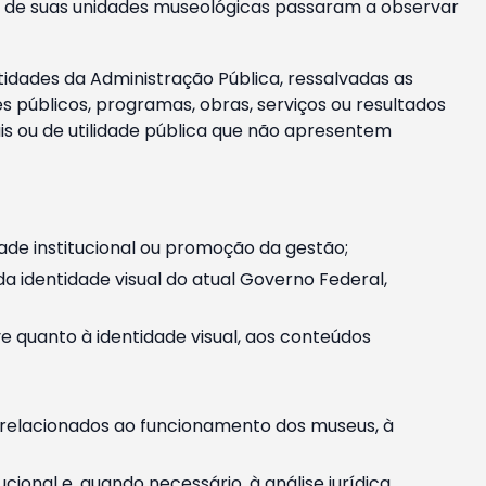
m e de suas unidades museológicas passaram a observar
tidades da Administração Pública, ressalvadas as
públicos, programas, obras, serviços ou resultados
is ou de utilidade pública que não apresentem
ade institucional ou promoção da gestão;
identidade visual do atual Governo Federal,
ive quanto à identidade visual, aos conteúdos
, relacionados ao funcionamento dos museus, à
onal e, quando necessário, à análise jurídica.