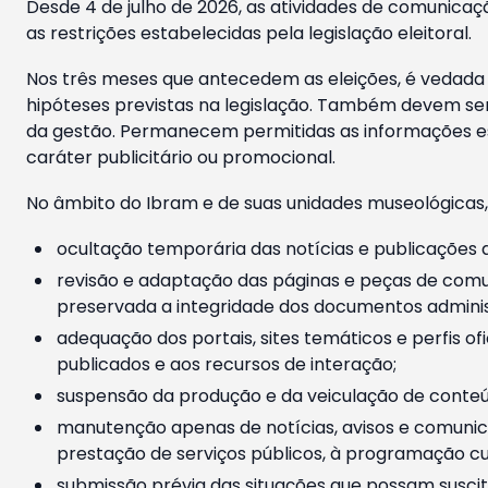
Desde 4 de julho de 2026, as atividades de comunicaçã
as restrições estabelecidas pela legislação eleitoral.
Nos três meses que antecedem as eleições, é vedada a
hipóteses previstas na legislação. Também devem ser
da gestão. Permanecem permitidas as informações est
caráter publicitário ou promocional.
No âmbito do Ibram e de suas unidades museológicas,
ocultação temporária das notícias e publicações a
revisão e adaptação das páginas e peças de comu
preservada a integridade dos documentos administ
adequação dos portais, sites temáticos e perfis ofi
publicados e aos recursos de interação;
suspensão da produção e da veiculação de conteúd
manutenção apenas de notícias, avisos e comunica
prestação de serviços públicos, à programação cul
submissão prévia das situações que possam suscita