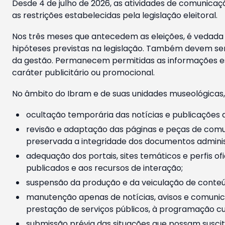
Desde 4 de julho de 2026, as atividades de comunicaçã
as restrições estabelecidas pela legislação eleitoral.
Nos três meses que antecedem as eleições, é vedada a
hipóteses previstas na legislação. Também devem ser
da gestão. Permanecem permitidas as informações est
caráter publicitário ou promocional.
No âmbito do Ibram e de suas unidades museológicas,
ocultação temporária das notícias e publicações a
revisão e adaptação das páginas e peças de comu
preservada a integridade dos documentos administ
adequação dos portais, sites temáticos e perfis ofi
publicados e aos recursos de interação;
suspensão da produção e da veiculação de conteúd
manutenção apenas de notícias, avisos e comunica
prestação de serviços públicos, à programação cul
submissão prévia das situações que possam suscita