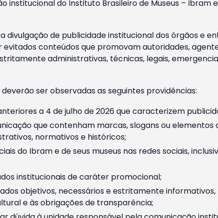
o institucional do Instituto Brasileiro de Museus – Ibra
 divulgação de publicidade institucional dos órgãos e en
 evitados conteúdos que promovam autoridades, agentes 
ritamente administrativas, técnicas, legais, emergencia
 deverão ser observadas as seguintes providências:
nteriores a 4 de julho de 2026 que caracterizem publicid
nicação que contenham marcas, slogans ou elementos da 
rativos, normativos e históricos;
ciais do Ibram e de seus museus nas redes sociais, inclus
os institucionais de caráter promocional;
dos objetivos, necessários e estritamente informativos
tural e às obrigações de transparência;
r dúvida à unidade responsável pela comunicação instituci