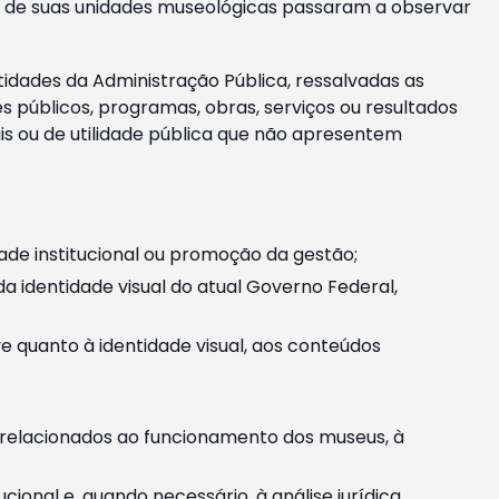
m e de suas unidades museológicas passaram a observar
tidades da Administração Pública, ressalvadas as
públicos, programas, obras, serviços ou resultados
is ou de utilidade pública que não apresentem
ade institucional ou promoção da gestão;
identidade visual do atual Governo Federal,
ive quanto à identidade visual, aos conteúdos
, relacionados ao funcionamento dos museus, à
onal e, quando necessário, à análise jurídica.