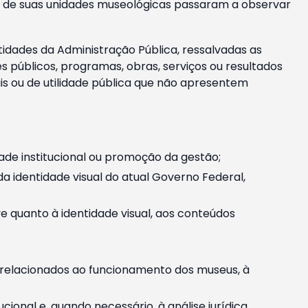
m e de suas unidades museológicas passaram a observar
tidades da Administração Pública, ressalvadas as
públicos, programas, obras, serviços ou resultados
is ou de utilidade pública que não apresentem
ade institucional ou promoção da gestão;
identidade visual do atual Governo Federal,
ive quanto à identidade visual, aos conteúdos
, relacionados ao funcionamento dos museus, à
onal e, quando necessário, à análise jurídica.