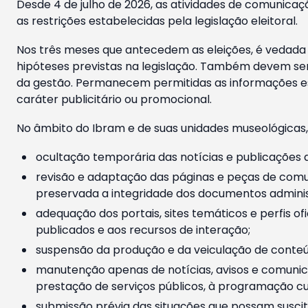
Desde 4 de julho de 2026, as atividades de comunicaçã
as restrições estabelecidas pela legislação eleitoral.
Nos três meses que antecedem as eleições, é vedada a
hipóteses previstas na legislação. Também devem ser
da gestão. Permanecem permitidas as informações est
caráter publicitário ou promocional.
No âmbito do Ibram e de suas unidades museológicas,
ocultação temporária das notícias e publicações a
revisão e adaptação das páginas e peças de comu
preservada a integridade dos documentos administ
adequação dos portais, sites temáticos e perfis ofi
publicados e aos recursos de interação;
suspensão da produção e da veiculação de conteúd
manutenção apenas de notícias, avisos e comunica
prestação de serviços públicos, à programação cul
submissão prévia das situações que possam suscita