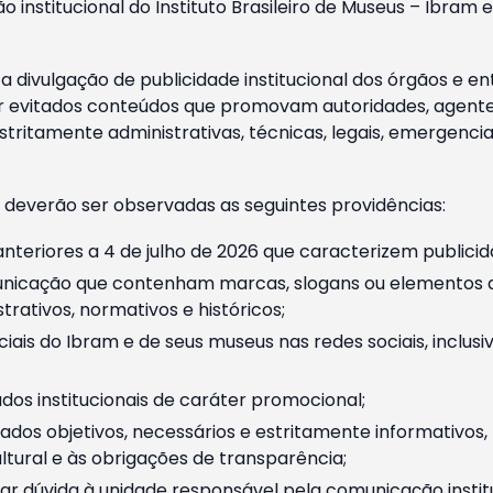
o institucional do Instituto Brasileiro de Museus – Ibra
 divulgação de publicidade institucional dos órgãos e en
 evitados conteúdos que promovam autoridades, agentes 
ritamente administrativas, técnicas, legais, emergencia
 deverão ser observadas as seguintes providências:
nteriores a 4 de julho de 2026 que caracterizem publicid
nicação que contenham marcas, slogans ou elementos da 
rativos, normativos e históricos;
ciais do Ibram e de seus museus nas redes sociais, inclus
os institucionais de caráter promocional;
dos objetivos, necessários e estritamente informativos
tural e às obrigações de transparência;
r dúvida à unidade responsável pela comunicação instituci