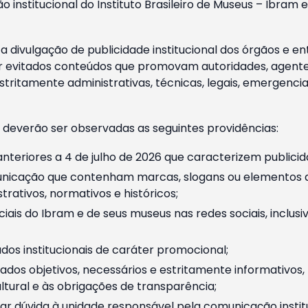
o institucional do Instituto Brasileiro de Museus – Ibra
 divulgação de publicidade institucional dos órgãos e en
 evitados conteúdos que promovam autoridades, agentes 
ritamente administrativas, técnicas, legais, emergencia
 deverão ser observadas as seguintes providências:
nteriores a 4 de julho de 2026 que caracterizem publicid
nicação que contenham marcas, slogans ou elementos da 
rativos, normativos e históricos;
ciais do Ibram e de seus museus nas redes sociais, inclus
os institucionais de caráter promocional;
dos objetivos, necessários e estritamente informativos
tural e às obrigações de transparência;
r dúvida à unidade responsável pela comunicação instituci