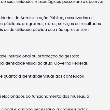
m e de suas unidades museológicas passaram a observar
tidades da Administração Pública, ressalvadas as
públicos, programas, obras, serviços ou resultados
is ou de utilidade pública que não apresentem
ade institucional ou promoção da gestão;
identidade visual do atual Governo Federal,
ive quanto à identidade visual, aos conteúdos
, relacionados ao funcionamento dos museus, à
onal e, quando necessário, à análise jurídica.