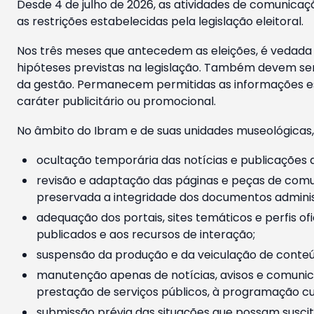
Desde 4 de julho de 2026, as atividades de comunicaçã
as restrições estabelecidas pela legislação eleitoral.
Nos três meses que antecedem as eleições, é vedada a
hipóteses previstas na legislação. Também devem ser
da gestão. Permanecem permitidas as informações est
caráter publicitário ou promocional.
No âmbito do Ibram e de suas unidades museológicas,
ocultação temporária das notícias e publicações a
revisão e adaptação das páginas e peças de comu
preservada a integridade dos documentos administ
adequação dos portais, sites temáticos e perfis ofi
publicados e aos recursos de interação;
suspensão da produção e da veiculação de conteúd
manutenção apenas de notícias, avisos e comunica
prestação de serviços públicos, à programação cul
submissão prévia das situações que possam suscita