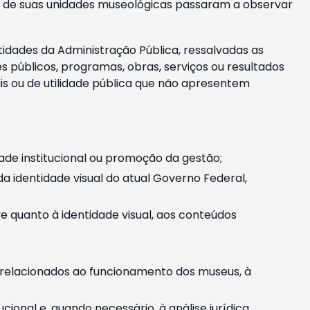
m e de suas unidades museológicas passaram a observar
tidades da Administração Pública, ressalvadas as
públicos, programas, obras, serviços ou resultados
is ou de utilidade pública que não apresentem
ade institucional ou promoção da gestão;
identidade visual do atual Governo Federal,
ive quanto à identidade visual, aos conteúdos
, relacionados ao funcionamento dos museus, à
onal e, quando necessário, à análise jurídica.