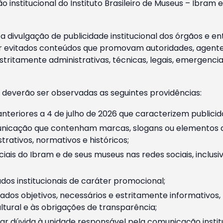
o institucional do Instituto Brasileiro de Museus – Ibra
 divulgação de publicidade institucional dos órgãos e en
 evitados conteúdos que promovam autoridades, agentes 
ritamente administrativas, técnicas, legais, emergencia
 deverão ser observadas as seguintes providências:
nteriores a 4 de julho de 2026 que caracterizem publicid
nicação que contenham marcas, slogans ou elementos da 
rativos, normativos e históricos;
ciais do Ibram e de seus museus nas redes sociais, inclus
os institucionais de caráter promocional;
dos objetivos, necessários e estritamente informativos
tural e às obrigações de transparência;
r dúvida à unidade responsável pela comunicação instituci