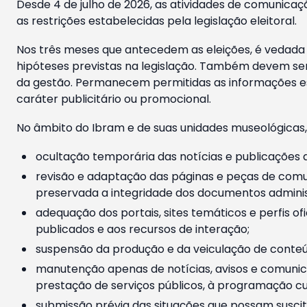
Desde 4 de julho de 2026, as atividades de comunicaçã
as restrições estabelecidas pela legislação eleitoral.
Nos três meses que antecedem as eleições, é vedada a
hipóteses previstas na legislação. Também devem ser
da gestão. Permanecem permitidas as informações est
caráter publicitário ou promocional.
No âmbito do Ibram e de suas unidades museológicas,
ocultação temporária das notícias e publicações a
revisão e adaptação das páginas e peças de comu
preservada a integridade dos documentos administ
adequação dos portais, sites temáticos e perfis ofi
publicados e aos recursos de interação;
suspensão da produção e da veiculação de conteúd
manutenção apenas de notícias, avisos e comunica
prestação de serviços públicos, à programação cul
submissão prévia das situações que possam suscita