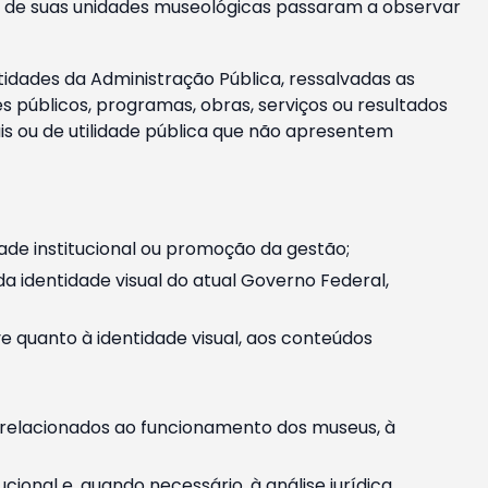
m e de suas unidades museológicas passaram a observar
tidades da Administração Pública, ressalvadas as
públicos, programas, obras, serviços ou resultados
is ou de utilidade pública que não apresentem
ade institucional ou promoção da gestão;
identidade visual do atual Governo Federal,
ive quanto à identidade visual, aos conteúdos
, relacionados ao funcionamento dos museus, à
onal e, quando necessário, à análise jurídica.