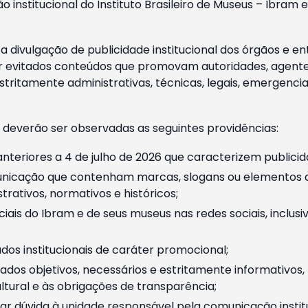
o institucional do Instituto Brasileiro de Museus – Ibra
 divulgação de publicidade institucional dos órgãos e en
 evitados conteúdos que promovam autoridades, agentes 
ritamente administrativas, técnicas, legais, emergencia
 deverão ser observadas as seguintes providências:
nteriores a 4 de julho de 2026 que caracterizem publicid
nicação que contenham marcas, slogans ou elementos da 
rativos, normativos e históricos;
ciais do Ibram e de seus museus nas redes sociais, inclus
os institucionais de caráter promocional;
dos objetivos, necessários e estritamente informativos
tural e às obrigações de transparência;
r dúvida à unidade responsável pela comunicação instituci