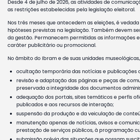
Desde 4 de julho de 2026, as atividades de comunicaçã
as restrições estabelecidas pela legislação eleitoral.
Nos três meses que antecedem as eleições, é vedada a
hipóteses previstas na legislação. Também devem ser
da gestão. Permanecem permitidas as informações est
caráter publicitário ou promocional.
No âmbito do Ibram e de suas unidades museológicas,
ocultação temporária das notícias e publicações a
revisão e adaptação das páginas e peças de comu
preservada a integridade dos documentos administ
adequação dos portais, sites temáticos e perfis ofi
publicados e aos recursos de interação;
suspensão da produção e da veiculação de conteúd
manutenção apenas de notícias, avisos e comunica
prestação de serviços públicos, à programação cul
submissão prévia das situações que possam suscita