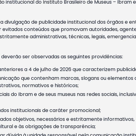
o institucional do Instituto Brasileiro de Museus – Ibra
 divulgação de publicidade institucional dos órgãos e en
 evitados conteúdos que promovam autoridades, agentes 
ritamente administrativas, técnicas, legais, emergencia
 deverão ser observadas as seguintes providências:
nteriores a 4 de julho de 2026 que caracterizem publicid
nicação que contenham marcas, slogans ou elementos da 
rativos, normativos e históricos;
ciais do Ibram e de seus museus nas redes sociais, inclus
os institucionais de caráter promocional;
dos objetivos, necessários e estritamente informativos
tural e às obrigações de transparência;
r dúvida à unidade responsável pela comunicação instituci