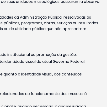
m e de suas unidades museológicas passaram a observar
tidades da Administração Pública, ressalvadas as
públicos, programas, obras, serviços ou resultados
is ou de utilidade pública que não apresentem
ade institucional ou promoção da gestão;
identidade visual do atual Governo Federal,
ive quanto à identidade visual, aos conteúdos
, relacionados ao funcionamento dos museus, à
onal e, quando necessário, à análise jurídica.