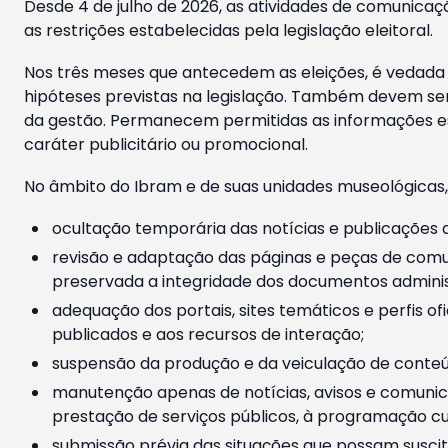
Desde 4 de julho de 2026, as atividades de comunicaçã
as restrições estabelecidas pela legislação eleitoral.
Nos três meses que antecedem as eleições, é vedada a
hipóteses previstas na legislação. Também devem ser
da gestão. Permanecem permitidas as informações est
caráter publicitário ou promocional.
No âmbito do Ibram e de suas unidades museológicas,
ocultação temporária das notícias e publicações a
revisão e adaptação das páginas e peças de comu
preservada a integridade dos documentos administ
adequação dos portais, sites temáticos e perfis ofi
publicados e aos recursos de interação;
suspensão da produção e da veiculação de conteúd
manutenção apenas de notícias, avisos e comunica
prestação de serviços públicos, à programação cul
submissão prévia das situações que possam suscita