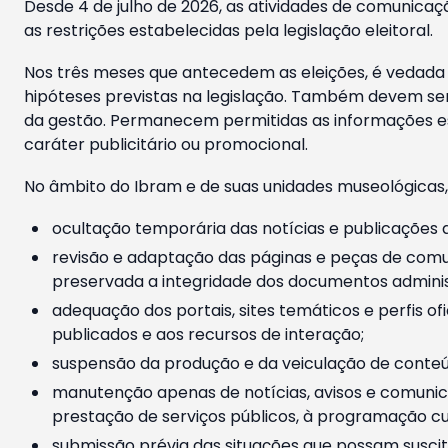
Desde 4 de julho de 2026, as atividades de comunicaçã
as restrições estabelecidas pela legislação eleitoral.
Nos três meses que antecedem as eleições, é vedada a
hipóteses previstas na legislação. Também devem ser
da gestão. Permanecem permitidas as informações est
caráter publicitário ou promocional.
No âmbito do Ibram e de suas unidades museológicas,
ocultação temporária das notícias e publicações a
revisão e adaptação das páginas e peças de comu
preservada a integridade dos documentos administ
adequação dos portais, sites temáticos e perfis ofi
publicados e aos recursos de interação;
suspensão da produção e da veiculação de conteúd
manutenção apenas de notícias, avisos e comunica
prestação de serviços públicos, à programação cul
submissão prévia das situações que possam suscita