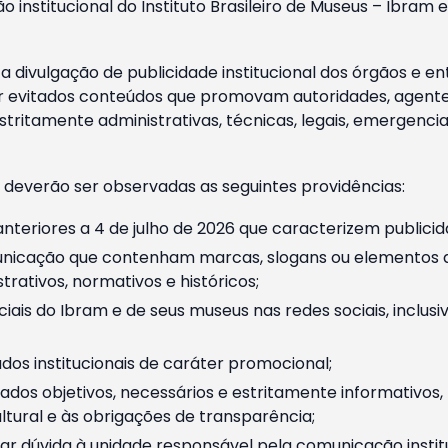
o institucional do Instituto Brasileiro de Museus – Ibra
 divulgação de publicidade institucional dos órgãos e en
 evitados conteúdos que promovam autoridades, agentes 
ritamente administrativas, técnicas, legais, emergencia
 deverão ser observadas as seguintes providências:
nteriores a 4 de julho de 2026 que caracterizem publicid
nicação que contenham marcas, slogans ou elementos da 
rativos, normativos e históricos;
ciais do Ibram e de seus museus nas redes sociais, inclus
os institucionais de caráter promocional;
dos objetivos, necessários e estritamente informativos
tural e às obrigações de transparência;
r dúvida à unidade responsável pela comunicação instituci