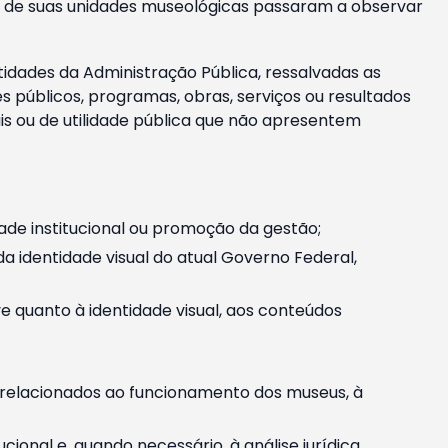
m e de suas unidades museológicas passaram a observar
tidades da Administração Pública, ressalvadas as
públicos, programas, obras, serviços ou resultados
is ou de utilidade pública que não apresentem
ade institucional ou promoção da gestão;
identidade visual do atual Governo Federal,
ive quanto à identidade visual, aos conteúdos
, relacionados ao funcionamento dos museus, à
onal e, quando necessário, à análise jurídica.