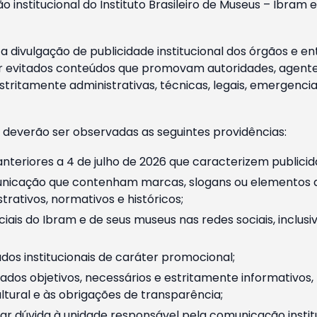
o institucional do Instituto Brasileiro de Museus – Ibra
 divulgação de publicidade institucional dos órgãos e en
 evitados conteúdos que promovam autoridades, agentes 
ritamente administrativas, técnicas, legais, emergencia
 deverão ser observadas as seguintes providências:
nteriores a 4 de julho de 2026 que caracterizem publicid
nicação que contenham marcas, slogans ou elementos da 
rativos, normativos e históricos;
ciais do Ibram e de seus museus nas redes sociais, inclus
os institucionais de caráter promocional;
dos objetivos, necessários e estritamente informativos
tural e às obrigações de transparência;
r dúvida à unidade responsável pela comunicação instituci