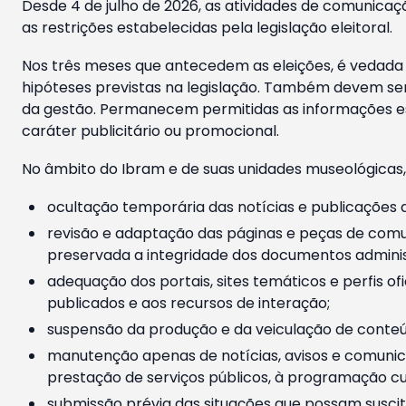
Desde 4 de julho de 2026, as atividades de comunicaçã
as restrições estabelecidas pela legislação eleitoral.
Nos três meses que antecedem as eleições, é vedada a
hipóteses previstas na legislação. Também devem ser
da gestão. Permanecem permitidas as informações est
caráter publicitário ou promocional.
No âmbito do Ibram e de suas unidades museológicas,
ocultação temporária das notícias e publicações a
revisão e adaptação das páginas e peças de comu
preservada a integridade dos documentos administ
adequação dos portais, sites temáticos e perfis ofi
publicados e aos recursos de interação;
suspensão da produção e da veiculação de conteúd
manutenção apenas de notícias, avisos e comunica
prestação de serviços públicos, à programação cul
submissão prévia das situações que possam suscita