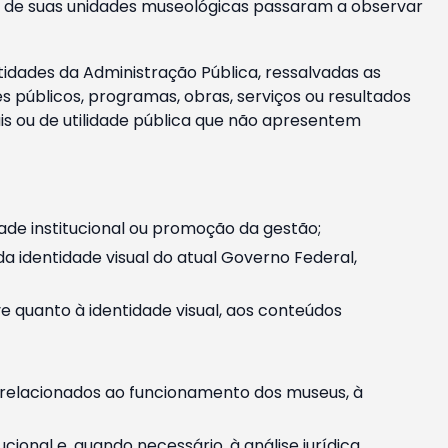
m e de suas unidades museológicas passaram a observar
tidades da Administração Pública, ressalvadas as
públicos, programas, obras, serviços ou resultados
is ou de utilidade pública que não apresentem
ade institucional ou promoção da gestão;
identidade visual do atual Governo Federal,
ive quanto à identidade visual, aos conteúdos
, relacionados ao funcionamento dos museus, à
onal e, quando necessário, à análise jurídica.