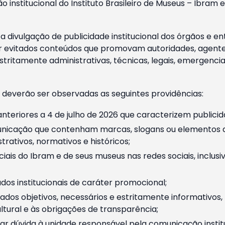
o institucional do Instituto Brasileiro de Museus – Ibra
 divulgação de publicidade institucional dos órgãos e en
 evitados conteúdos que promovam autoridades, agentes 
ritamente administrativas, técnicas, legais, emergencia
 deverão ser observadas as seguintes providências:
nteriores a 4 de julho de 2026 que caracterizem publicid
nicação que contenham marcas, slogans ou elementos da 
rativos, normativos e históricos;
ciais do Ibram e de seus museus nas redes sociais, inclus
os institucionais de caráter promocional;
dos objetivos, necessários e estritamente informativos
tural e às obrigações de transparência;
r dúvida à unidade responsável pela comunicação instituci