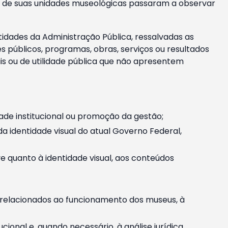
m e de suas unidades museológicas passaram a observar
tidades da Administração Pública, ressalvadas as
públicos, programas, obras, serviços ou resultados
is ou de utilidade pública que não apresentem
ade institucional ou promoção da gestão;
identidade visual do atual Governo Federal,
ive quanto à identidade visual, aos conteúdos
, relacionados ao funcionamento dos museus, à
onal e, quando necessário, à análise jurídica.