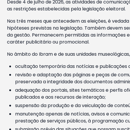
Desde 4 de julho de 2026, as atividades de comunicaçã
as restrições estabelecidas pela legislação eleitoral.
Nos três meses que antecedem as eleições, é vedada a
hipóteses previstas na legislação. Também devem ser
da gestão. Permanecem permitidas as informações est
caráter publicitário ou promocional.
No âmbito do Ibram e de suas unidades museológicas,
ocultação temporária das notícias e publicações a
revisão e adaptação das páginas e peças de comu
preservada a integridade dos documentos administ
adequação dos portais, sites temáticos e perfis ofi
publicados e aos recursos de interação;
suspensão da produção e da veiculação de conteúd
manutenção apenas de notícias, avisos e comunica
prestação de serviços públicos, à programação cul
submissão prévia das situações que possam suscita