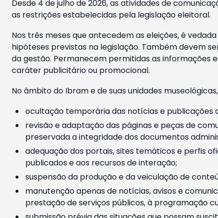
Desde 4 de julho de 2026, as atividades de comunicaçã
as restrições estabelecidas pela legislação eleitoral.
Nos três meses que antecedem as eleições, é vedada a
hipóteses previstas na legislação. Também devem ser
da gestão. Permanecem permitidas as informações est
caráter publicitário ou promocional.
No âmbito do Ibram e de suas unidades museológicas,
ocultação temporária das notícias e publicações a
revisão e adaptação das páginas e peças de comu
preservada a integridade dos documentos administ
adequação dos portais, sites temáticos e perfis ofi
publicados e aos recursos de interação;
suspensão da produção e da veiculação de conteúd
manutenção apenas de notícias, avisos e comunica
prestação de serviços públicos, à programação cul
submissão prévia das situações que possam suscita