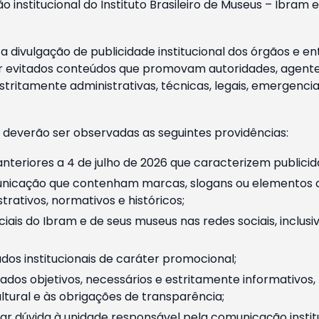
o institucional do Instituto Brasileiro de Museus – Ibra
 divulgação de publicidade institucional dos órgãos e en
 evitados conteúdos que promovam autoridades, agentes 
ritamente administrativas, técnicas, legais, emergencia
 deverão ser observadas as seguintes providências:
nteriores a 4 de julho de 2026 que caracterizem publicid
nicação que contenham marcas, slogans ou elementos da 
rativos, normativos e históricos;
ciais do Ibram e de seus museus nas redes sociais, inclus
os institucionais de caráter promocional;
dos objetivos, necessários e estritamente informativos
tural e às obrigações de transparência;
r dúvida à unidade responsável pela comunicação instituci