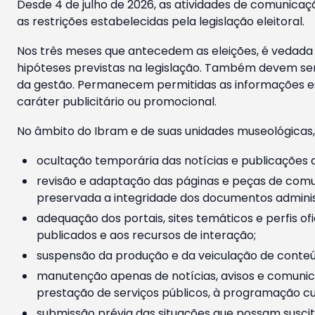
Desde 4 de julho de 2026, as atividades de comunicaçã
as restrições estabelecidas pela legislação eleitoral.
Nos três meses que antecedem as eleições, é vedada a
hipóteses previstas na legislação. Também devem ser
da gestão. Permanecem permitidas as informações est
caráter publicitário ou promocional.
No âmbito do Ibram e de suas unidades museológicas,
ocultação temporária das notícias e publicações a
revisão e adaptação das páginas e peças de comu
preservada a integridade dos documentos administ
adequação dos portais, sites temáticos e perfis ofi
publicados e aos recursos de interação;
suspensão da produção e da veiculação de conteúd
manutenção apenas de notícias, avisos e comunica
prestação de serviços públicos, à programação cul
submissão prévia das situações que possam suscita