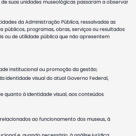
m e de suas unidades museológicas passaram a observar
tidades da Administração Pública, ressalvadas as
públicos, programas, obras, serviços ou resultados
is ou de utilidade pública que não apresentem
ade institucional ou promoção da gestão;
identidade visual do atual Governo Federal,
ive quanto à identidade visual, aos conteúdos
, relacionados ao funcionamento dos museus, à
onal e, quando necessário, à análise jurídica.