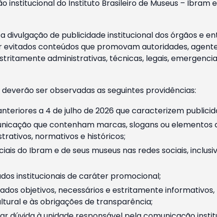
o institucional do Instituto Brasileiro de Museus – Ibra
 divulgação de publicidade institucional dos órgãos e en
 evitados conteúdos que promovam autoridades, agentes 
ritamente administrativas, técnicas, legais, emergencia
 deverão ser observadas as seguintes providências:
nteriores a 4 de julho de 2026 que caracterizem publicid
nicação que contenham marcas, slogans ou elementos da 
rativos, normativos e históricos;
ciais do Ibram e de seus museus nas redes sociais, inclus
os institucionais de caráter promocional;
dos objetivos, necessários e estritamente informativos
tural e às obrigações de transparência;
r dúvida à unidade responsável pela comunicação instituci